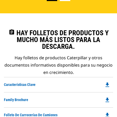
assignment
HAY FOLLETOS DE PRODUCTOS Y
MUCHO MÁS LISTOS PARA LA
DESCARGA.
Hay folletos de productos Caterpillar y otros
documentos informativos disponibles para su negocio
en crecimiento.
file_download
Do
Características Clave
P
O
file_download
Do
Family Brochure
in
P
a
O
N
file_download
Do
Folleto De Carrocerías De Camiones
in