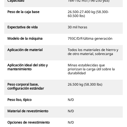
Capacidad
164-192 m3 (196-250 yd3)
Peso de la caja base
26.500-27.400 kg (58.300-
60.500 lbs)
Expectativa de vida
30 mil horas
Modelo de la máquina
793C/D/F/última generación
Aplicación de material
Todos los materiales de hierro y
de otro material, sobrecarga
Aplicación ideal del sitio y
Minas establecidas que
mantenimiento
priorizan la carga útil sobre la
durabilidad
Peso corporal base,
26.500 kg (58.300 lbs)
configuración estándar
Peso liso, típico
N/D
Material de revestimiento
N/D
Opciones de revestimiento
N/D