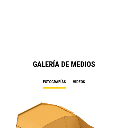
Ta
P
a
O
N
in
Ta
a
N
Ta
GALERÍA DE MEDIOS
FOTOGRAFÍAS
VIDEOS