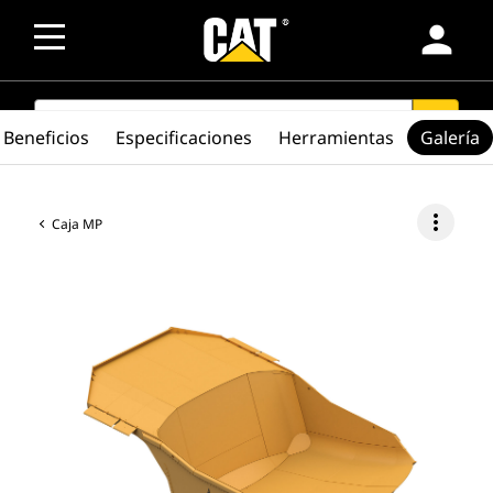
person
SEARCH
search
Beneficios
Especificaciones
Herramientas
Galería
more_vert
Caja MP