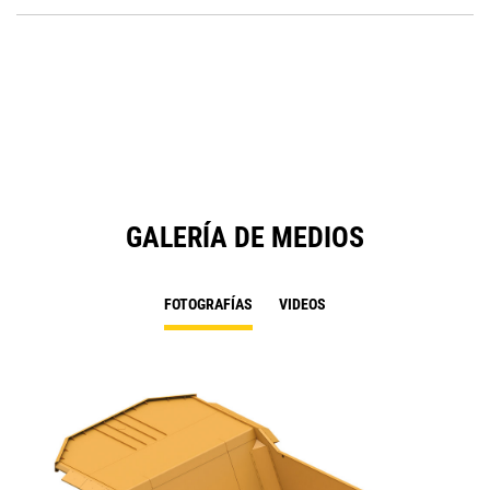
P
a
O
N
in
Ta
a
N
Ta
GALERÍA DE MEDIOS
FOTOGRAFÍAS
VIDEOS