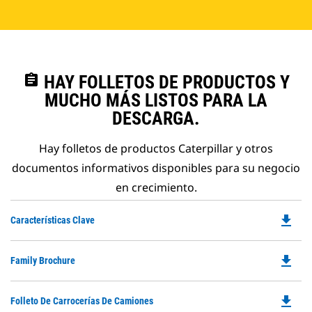
assignment
HAY FOLLETOS DE PRODUCTOS Y
MUCHO MÁS LISTOS PARA LA
DESCARGA.
Hay folletos de productos Caterpillar y otros
documentos informativos disponibles para su negocio
en crecimiento.
file_download
Do
Características Clave
P
O
file_download
Do
Family Brochure
in
P
a
O
N
file_download
Do
Folleto De Carrocerías De Camiones
in
Ta