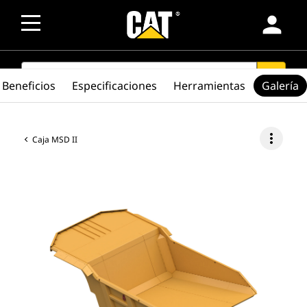
person
SEARCH
search
Beneficios
Especificaciones
Herramientas
Galería
more_vert
Caja MSD II