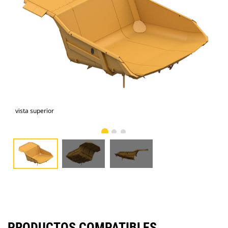
vista superior
vist
PRODUCTOS COMPATIBLES