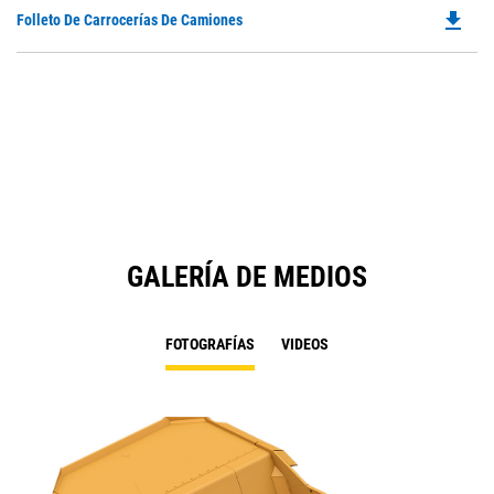
O
N
file_download
Do
Folleto De Carrocerías De Camiones
in
Ta
P
a
O
N
in
Ta
a
N
Ta
GALERÍA DE MEDIOS
FOTOGRAFÍAS
VIDEOS