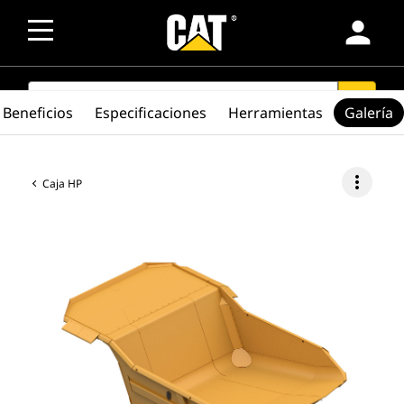
person
SEARCH
search
Beneficios
Especificaciones
Herramientas
Galería
more_vert
Caja HP