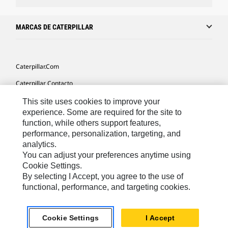
MARCAS DE CATERPILLAR
Caterpillar.com
Caterpillar Contacto
Mis Preferencias De Marketing
This site uses cookies to improve your
experience. Some are required for the site to
Site Map
function, while others support features,
performance, personalization, targeting, and
Cookie Settings
analytics.
Legal
You can adjust your preferences anytime using
Cookie Settings.
Privacy
By selecting I Accept, you agree to the use of
functional, performance, and targeting cookies.
US- Español
© 2026 Caterpillar. Todos los derechos reservados.
Cookie Settings
I Accept