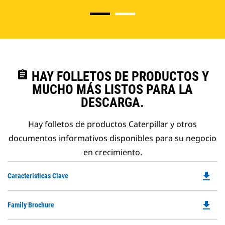
assignment
HAY FOLLETOS DE PRODUCTOS Y
MUCHO MÁS LISTOS PARA LA
DESCARGA.
Hay folletos de productos Caterpillar y otros
documentos informativos disponibles para su negocio
en crecimiento.
file_download
Do
Características Clave
P
O
file_download
Do
Family Brochure
in
P
a