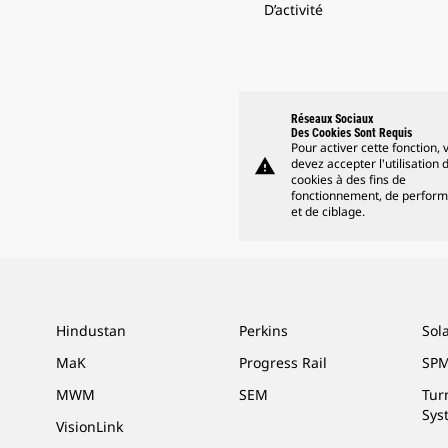
D’activité
Réseaux Sociaux
Des Cookies Sont Requis
Pour activer cette fonction, 
warning
devez accepter l'utilisation 
cookies à des fins de
fonctionnement, de perfor
et de ciblage.
Hindustan
Perkins
Sol
MaK
Progress Rail
SPM
MWM
SEM
Tur
Sys
VisionLink