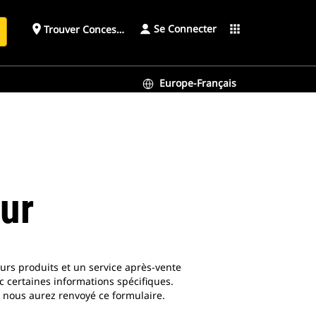
Se Connecter
place
apps
Trouver Concessionnaire
h
Europe-Français
eur
urs produits et un service après-vente
c certaines informations spécifiques.
s nous aurez renvoyé ce formulaire.