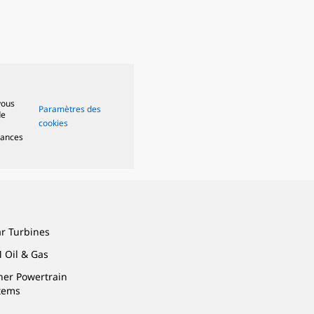
vous
Paramètres des
de
cookies
mances
ar Turbines
 Oil & Gas
ner Powertrain
tems