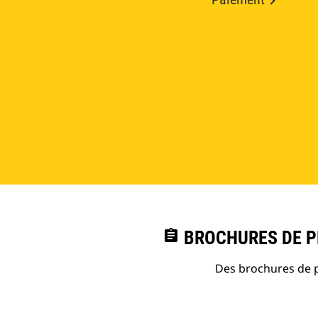
assignment
BROCHURES DE PR
Des brochures de p