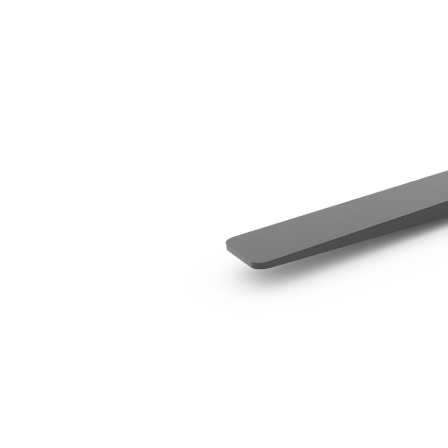
1 829 Mm (72 In) - Droit
Ava
Modifier le modèle