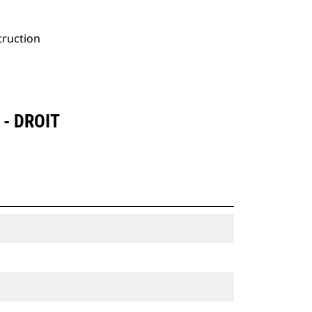
truction
 - DROIT