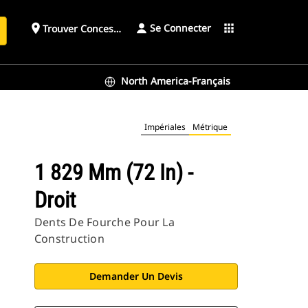
Se Connecter
place
apps
Trouver Concessionnaire
h
North America-Français
Impériales
Métrique
1 829 Mm (72 In) -
Droit
Dents De Fourche Pour La
Construction
Demander Un Devis