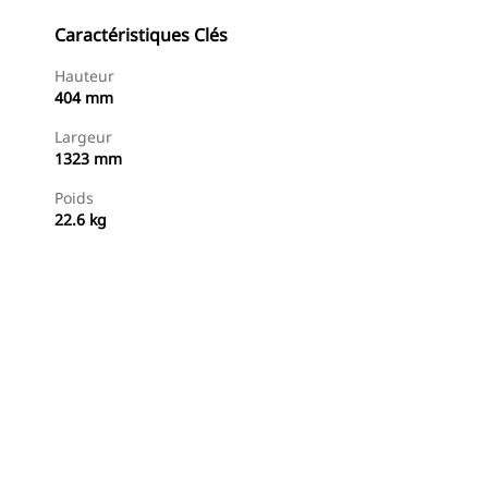
Caractéristiques Clés
Hauteur
404 mm
Largeur
1323 mm
Poids
22.6 kg
Acheter Maintenant
Demander Un Devis