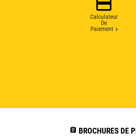
Calculateur
De
Paiement
assignment
BROCHURES DE PR