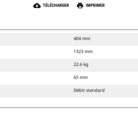
cloud_download
print
TÉLÉCHARGER
IMPRIMER
404 mm
1323 mm
22.6 kg
65 mm
Débit standard