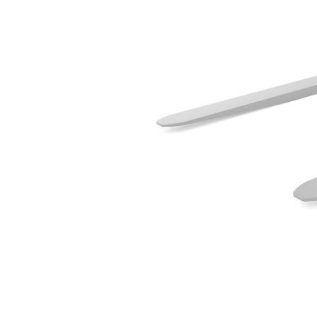
1 323 Mm (52,1 In)
Ava
Modifier le modèle