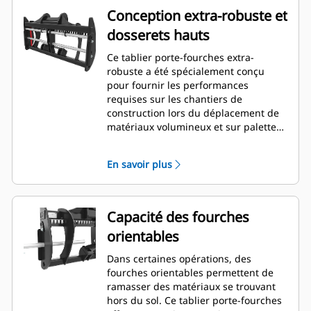
Conception extra-robuste et
dosserets hauts
Ce tablier porte-fourches extra-
robuste a été spécialement conçu
pour fournir les performances
requises sur les chantiers de
construction lors du déplacement de
matériaux volumineux et sur palettes.
Les dosserets hauts et la bonne
visibilité à travers le châssis le
En savoir plus
permettent.
Capacité des fourches
orientables
Dans certaines opérations, des
fourches orientables permettent de
ramasser des matériaux se trouvant
hors du sol. Ce tablier porte-fourches