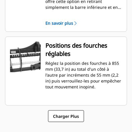
offre cette option en retirant
simplement la barre inférieure et en
la plaçant au niveau de l'emplacement
de rangement spécial situé dans la
En savoir plus
partie inférieure du tablier porte-
fourches.
Positions des fourches
réglables
Réglez la position des fourches à 855
mm (33,7 in) au total d'un côté à
l'autre par incréments de 55 mm (2,2
in) puis verrouillez-les pour empêcher
tout mouvement inopiné.
Charger Plus