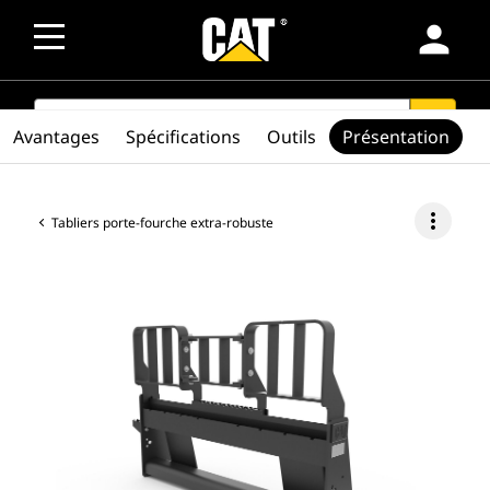
person
SEARCH
search
Avantages
Spécifications
Outils
Présentation
more_vert
Tabliers porte-fourche extra-robuste