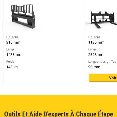
Hauteur
Hauteur
910 mm
1130 mm
Largeur
Largeur
1438 mm
2528 mm
Poids
Largeur des griffes
145 kg
96 mm
Voir
Outils Et Aide D'experts À Chaque Étape