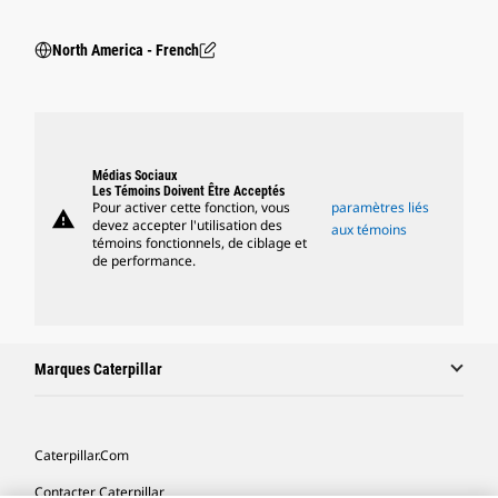
North America - French
Médias Sociaux
Les Témoins Doivent Être Acceptés
Pour activer cette fonction, vous
paramètres liés
warning
devez accepter l'utilisation des
aux témoins
témoins fonctionnels, de ciblage et
de performance.
Marques Caterpillar
Caterpillar.com
Contacter Caterpillar