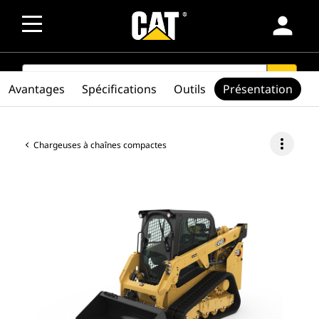
person
SEARCH
search
Avantages
Spécifications
Outils
Présentation
more_vert
Chargeuses à chaînes compactes