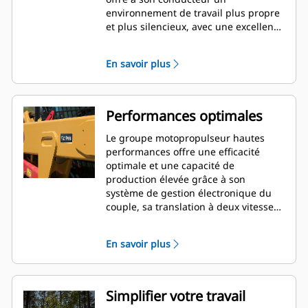
environnement de travail plus propre
et plus silencieux, avec une excellente
visibilité sur l'outil de travail. Toujours
dans la tendance d'être une référence
En savoir plus
sur le marché, la série D3 accueille
également, de série, un siège avec
commandes réglables par
manipulateur pour le confort de son
Performances optimales
conducteur.
Le groupe motopropulseur hautes
performances offre une efficacité
optimale et une capacité de
production élevée grâce à son
système de gestion électronique du
couple, sa translation à deux vitesses
de série et son accélérateur
électronique à main et au pied,
En savoir plus
pouvant servir de pédale de
décélération.
Simplifier votre travail