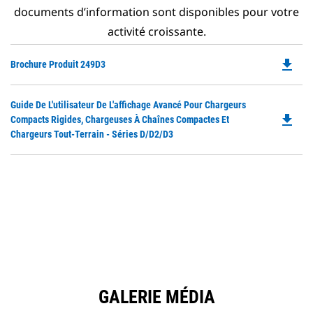
documents d’information sont disponibles pour votre
activité croissante.
file_download
Do
Brochure Produit 249D3
P
O
Do
Guide De L'utilisateur De L'affichage Avancé Pour Chargeurs
in
file_download
P
Compacts Rigides, Chargeuses À Chaînes Compactes Et
a
O
Chargeurs Tout-Terrain - Séries D/D2/D3
N
in
Ta
a
N
Ta
GALERIE MÉDIA