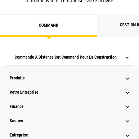
la productivité et rentabiliser votre activité.
GESTION 
COMMAND
Commande À Distance Cat Command Pour La Construction
Produits
Votre Entreprise
Finance
Soutien
Entreprise