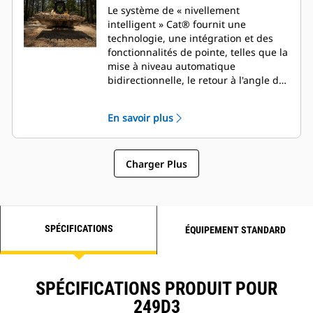
Le système de « nivellement
intelligent » Cat® fournit une
technologie, une intégration et des
fonctionnalités de pointe, telles que la
mise à niveau automatique
bidirectionnelle, le retour à l'angle de
cavage de l'outil de travail et la
commande de position de l'outil de
En savoir plus
travail.
Charger Plus
SPÉCIFICATIONS
ÉQUIPEMENT STANDARD
SPÉCIFICATIONS PRODUIT POUR
249D3