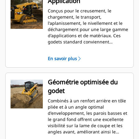
Application
Conçus pour le creusement, le
chargement, le transport,
l'aplanissement, le nivellement et le
déchargement pour une large gamme
d'applications et de matériaux. Ces
godets standard conviennent
parfaitement aux applications
industrielles, de construction,
En savoir plus
d'aménagement paysager et d'autres
applications de démolition plus
agressives.
Géométrie optimisée du
godet
Combinés à un renfort arrière en tôle
pliée et à un angle optimal
d'enveloppement, les parois basses et
le grand fond offrent une excellente
visibilité sur la lame de coupe et les
angles avant, améliorant ainsi le
chargement et le déchargement.