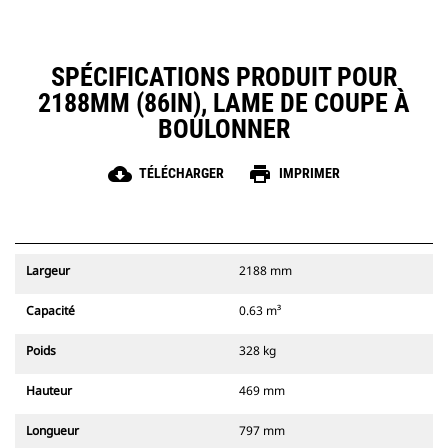
SPÉCIFICATIONS PRODUIT POUR
2188MM (86IN), LAME DE COUPE À
BOULONNER
cloud_download
print
TÉLÉCHARGER
IMPRIMER
Largeur
2188 mm
Capacité
0.63 m³
Poids
328 kg
Hauteur
469 mm
Longueur
797 mm