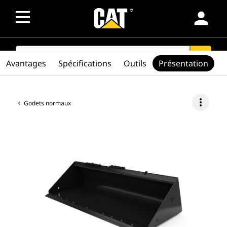
person
SEARCH
search
Avantages
Spécifications
Outils
Présentation
more_vert
Godets normaux