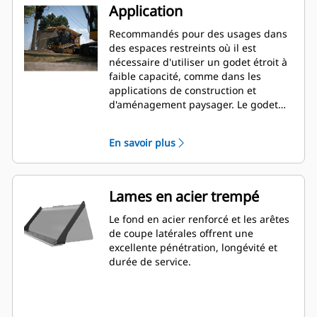
Application
Recommandés pour des usages dans
des espaces restreints où il est
nécessaire d'utiliser un godet étroit à
faible capacité, comme dans les
applications de construction et
d'aménagement paysager. Le godet
terrassement est conçu pour offrir
une productivité inégalée, une grande
En savoir plus
fiabilité et une longue durée de vie
pour toute une variété de matériaux
et de conditions de manutention.
Lames en acier trempé
Le fond en acier renforcé et les arêtes
de coupe latérales offrent une
excellente pénétration, longévité et
durée de service.