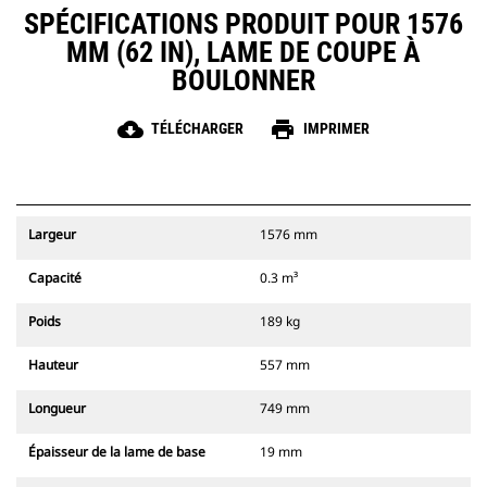
SPÉCIFICATIONS PRODUIT POUR 1576
MM (62 IN), LAME DE COUPE À
BOULONNER
cloud_download
print
TÉLÉCHARGER
IMPRIMER
Largeur
1576 mm
Capacité
0.3 m³
Poids
189 kg
Hauteur
557 mm
Longueur
749 mm
Épaisseur de la lame de base
19 mm