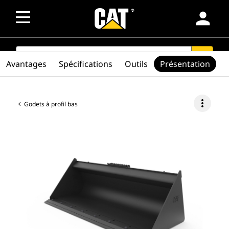
person
SEARCH
search
Avantages
Spécifications
Outils
Présentation
more_vert
Godets à profil bas