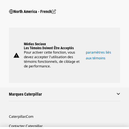
North America - French
Médias Sociaux
Les Témoins Doivent Être Acceptés
Pour activer cette fonction, vous
paramètres liés
warning
devez accepter l'utilisation des
aux témoins
témoins fonctionnels, de ciblage et
de performance.
Marques Caterpillar
Caterpillar.com
Contacter Caterpillar