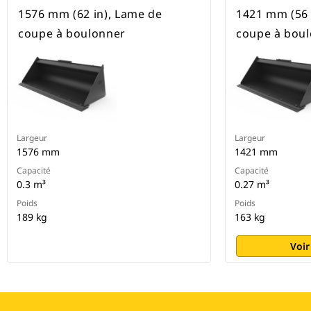
1576 mm (62 in), Lame de
1421 mm (56 
coupe à boulonner
coupe à bou
Largeur
Largeur
1576 mm
1421 mm
Capacité
Capacité
0.3 m³
0.27 m³
Poids
Poids
189 kg
163 kg
Voir