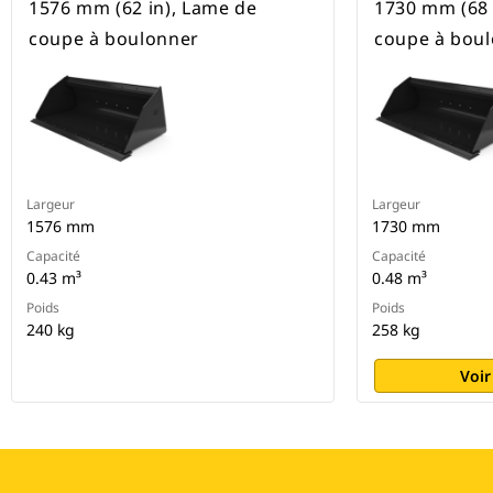
1576 mm (62 in), Lame de
1730 mm (68 
coupe à boulonner
coupe à bou
Largeur
Largeur
1576 mm
1730 mm
Capacité
Capacité
0.43 m³
0.48 m³
Poids
Poids
240 kg
258 kg
Voir