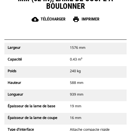
BOULONNER
cloud_download
print
TÉLÉCHARGER
IMPRIMER
Largeur
1576 mm
Capacité
0.43 m³
Poids
240 kg
Hauteur
588 mm
Longueur
939 mm
Épaisseur de la lame de base
19 mm
Épaisseur de la lame de coupe
16 mm
Type d'interface
Attache compacte rigide