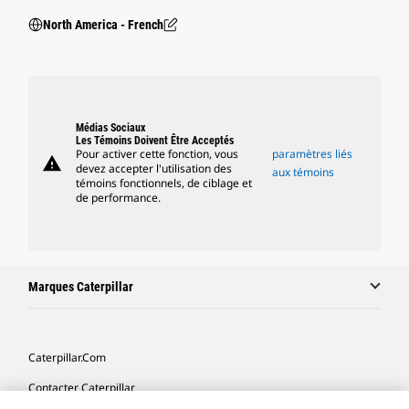
North America - French
Médias Sociaux
Les Témoins Doivent Être Acceptés
Pour activer cette fonction, vous
paramètres liés
warning
devez accepter l'utilisation des
aux témoins
témoins fonctionnels, de ciblage et
de performance.
Marques Caterpillar
Caterpillar.com
Contacter Caterpillar