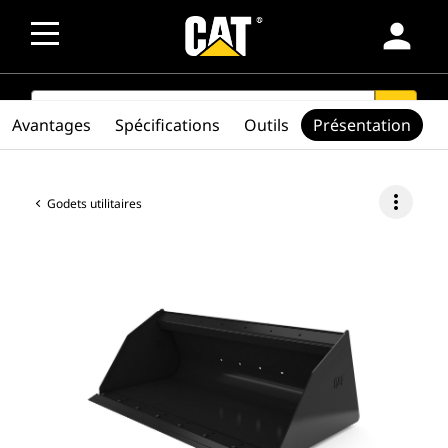
person
SEARCH
search
Avantages
Spécifications
Outils
Présentation
more_vert
Godets utilitaires