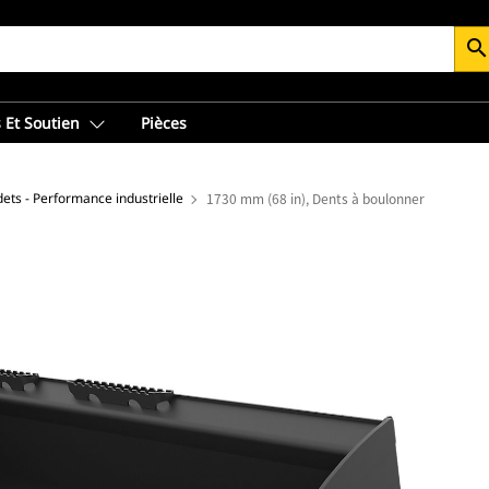
searc
 Et Soutien
Pièces
ets - Performance industrielle
1730 mm (68 in), Dents à boulonner