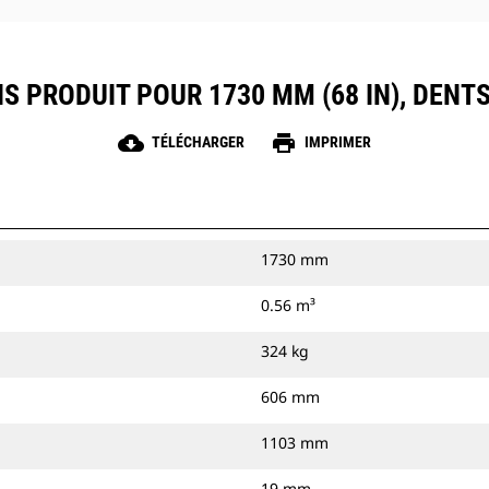
NS PRODUIT POUR 1730 MM (68 IN), DENT
cloud_download
print
TÉLÉCHARGER
IMPRIMER
1730 mm
0.56 m³
324 kg
606 mm
1103 mm
19 mm