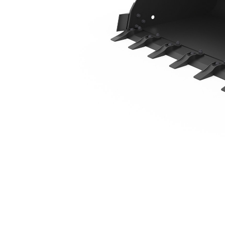
1730 Mm (68 In), Dents À Boulonner
Ava
Modifier le modèle