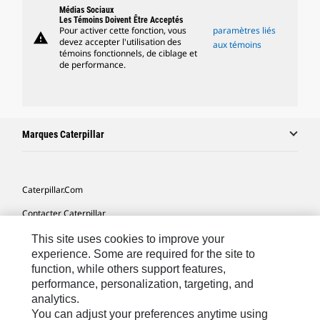
Médias Sociaux
Les Témoins Doivent Être Acceptés
Pour activer cette fonction, vous
paramètres liés
warning
devez accepter l'utilisation des
aux témoins
témoins fonctionnels, de ciblage et
de performance.
Marques Caterpillar
Caterpillar.com
Contacter Caterpillar
Mes Préférences Marketing
This site uses cookies to improve your
experience. Some are required for the site to
Plan Du Site
function, while others support features,
performance, personalization, targeting, and
Cookie Settings
analytics.
Légales
You can adjust your preferences anytime using