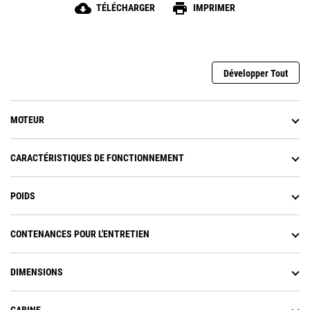
cloud_download
print
TÉLÉCHARGER
IMPRIMER
Développer Tout
MOTEUR
CARACTÉRISTIQUES DE FONCTIONNEMENT
POIDS
CONTENANCES POUR L'ENTRETIEN
DIMENSIONS