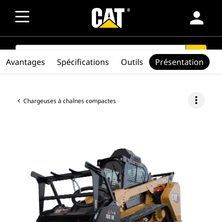
person
SEARCH
search
Avantages
Spécifications
Outils
Présentation
more_vert
Chargeuses à chaînes compactes