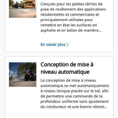
Conçues pour les petites tâches de
pose de revêtement des applications
résidentielles et commerciales et
principalement utilisées pour
remettre en état les surfaces en
asphalte et en béton de manière
économique. Solution idéale pour le
fraisage des imperfections du
En savoir plus
revêtement avant la rectification, la
suppression des parties de la
chaussée endommagées, la
suppression des bandes de
Conception de mise à
signalisation des voies et toutes les
niveau automatique
tâches pour lesquelles l'utilisation de
fraiseuses traditionnelles est limitée.
La conception de mise à niveau
automatique se met automatiquement
à niveau lorsque placée sur le sol, afin
de permettre une commande de la
profondeur uniforme sans ajustement
du conducteur et une bonne rétention
des déblais.