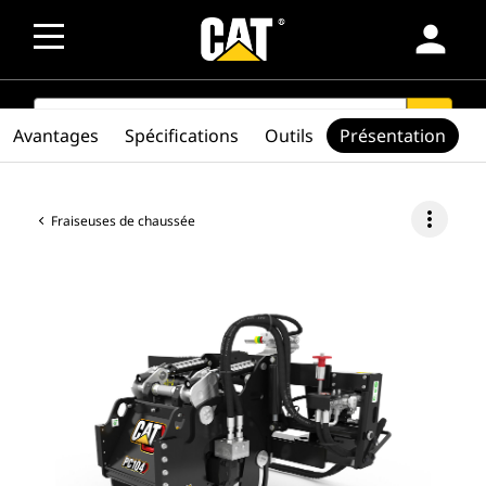
person
SEARCH
search
Avantages
Spécifications
Outils
Présentation
more_vert
Fraiseuses de chaussée