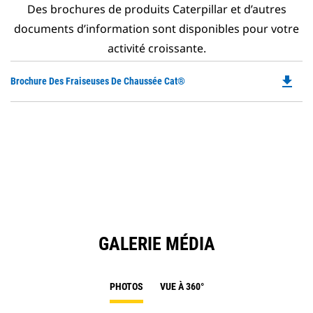
Des brochures de produits Caterpillar et d’autres
documents d’information sont disponibles pour votre
activité croissante.
file_download
Do
Brochure Des Fraiseuses De Chaussée Cat®
P
O
in
a
N
Ta
GALERIE MÉDIA
PHOTOS
VUE À 360°