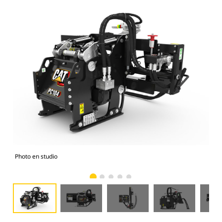
Photo en studio
Vue