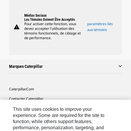
Médias Sociaux
Les Témoins Doivent Être Acceptés
Pour activer cette fonction, vous
paramètres liés
warning
devez accepter l'utilisation des
aux témoins
témoins fonctionnels, de ciblage et
de performance.
Marques Caterpillar
Caterpillar.com
Contacter Caterpillar
Mes Préférences Marketing
This site uses cookies to improve your
experience. Some are required for the site to
Plan Du Site
function, while others support features,
performance, personalization, targeting, and
Cookie Settings