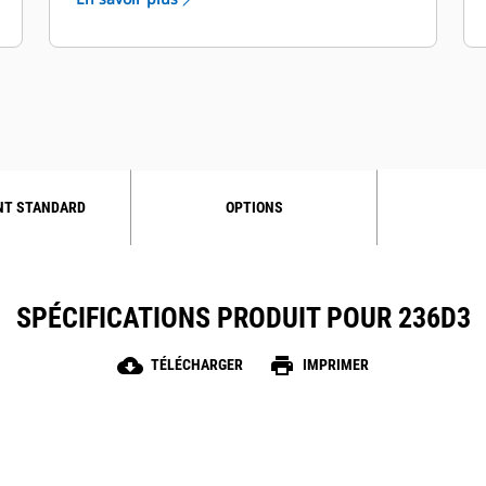
NT STANDARD
OPTIONS
SPÉCIFICATIONS PRODUIT POUR 236D3
cloud_download
print
TÉLÉCHARGER
IMPRIMER