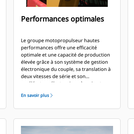
Performances optimales
Le groupe motopropulseur hautes
performances offre une efficacité
optimale et une capacité de production
élevée grâce à son système de gestion
électronique du couple, sa translation à
deux vitesses de série et son
accélérateur électronique à main et au
pied, pouvant servir de pédale de
En savoir plus
décélération.