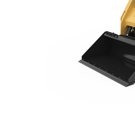
236D3
Ava