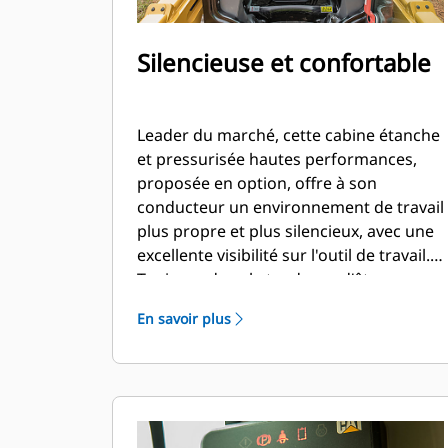
Silencieuse et confortable
Leader du marché, cette cabine étanche
et pressurisée hautes performances,
proposée en option, offre à son
conducteur un environnement de travail
plus propre et plus silencieux, avec une
excellente visibilité sur l'outil de travail.
Toujours dans la tendance d'être une
référence sur le marché, la série D3
En savoir plus
accueille également, de série, un siège
avec commandes réglables par
manipulateur pour le confort de son
conducteur.