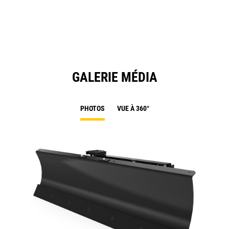
a
N
Ta
GALERIE MÉDIA
PHOTOS
VUE À 360°