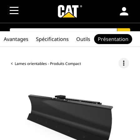
person
SEARCH
search
Avantages
Spécifications
Outils
Présentation
more_vert
Lames orientables - Produits Compact