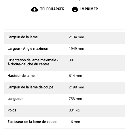
cloud_download
print
TÉLÉCHARGER
IMPRIMER
Largeur de la lame
2134 mm
Largeur - Angle maximum
1949 mm
Orientation de lame maximale -
30°
À droite/gauche du centre
Hauteur de lame
614 mm
Largeur de la lame de coupe
2198 mm
Longueur
753 mm
Poids
331 kg
Épaisseur de la lame de coupe
16 mm