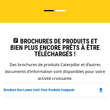
assignment
BROCHURES DE PRODUITS ET
BIEN PLUS ENCORE PRÊTS À ÊTRE
TÉLÉCHARGÉS !
Des brochures de produits Caterpillar et d’autres
documents d’information sont disponibles pour votre
activité croissante.
file_download
Do
Brochure Des Lames Cat® Pour Produits Compacts
P
O
in