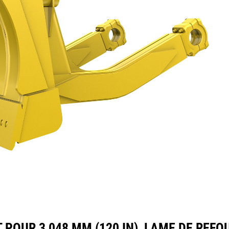
ifications
Outils
Présentation
 POUR 3 048 MM (120 IN), LAME DE RE