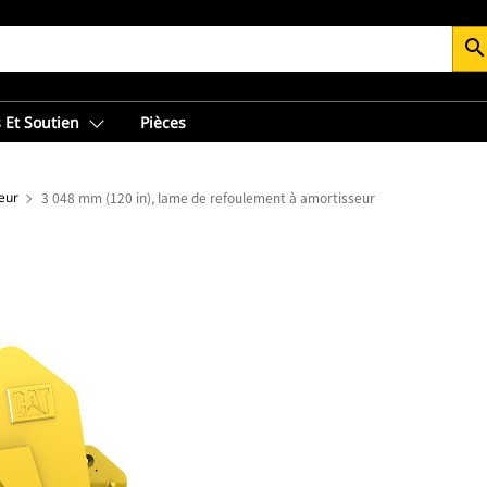
searc
 Et Soutien
Pièces
eur
3 048 mm (120 in), lame de refoulement à amortisseur