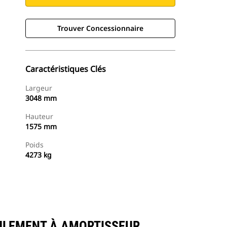
Trouver Concessionnaire
Caractéristiques Clés
Largeur
3048 mm
Hauteur
1575 mm
Poids
4273 kg
Trouver Concessionnaire
Demander Un Devis
FOULEMENT À AMORTISSEUR