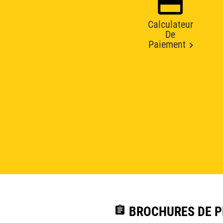
Calculateur
De
Paiement
assignment
BROCHURES DE PR