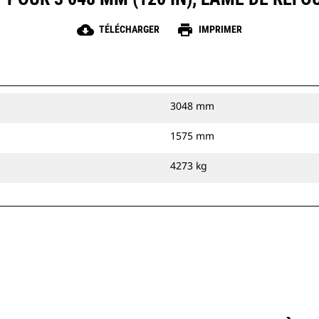
cloud_download
print
TÉLÉCHARGER
IMPRIMER
3048 mm
1575 mm
4273 kg