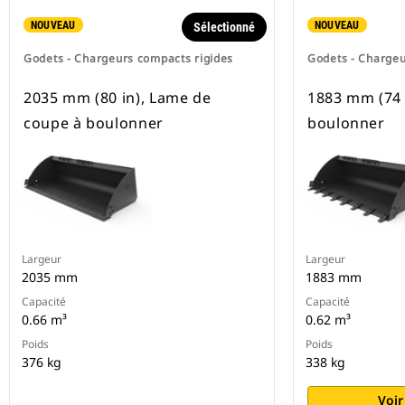
NOUVEAU
NOUVEAU
Sélectionné
Godets - Chargeurs compacts rigides
Godets - Chargeu
2035 mm (80 in), Lame de
1883 mm (74 i
coupe à boulonner
boulonner
Largeur
Largeur
2035 mm
1883 mm
Capacité
Capacité
0.66 m³
0.62 m³
Poids
Poids
376 kg
338 kg
Voir