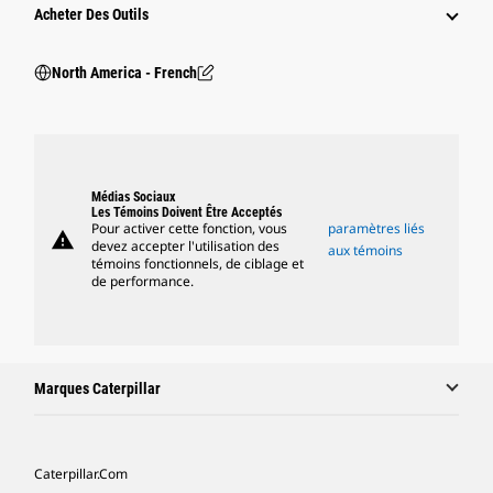
Acheter Des Outils
North America - French
Médias Sociaux
Les Témoins Doivent Être Acceptés
Pour activer cette fonction, vous
paramètres liés
warning
devez accepter l'utilisation des
aux témoins
témoins fonctionnels, de ciblage et
de performance.
Marques Caterpillar
Caterpillar.com