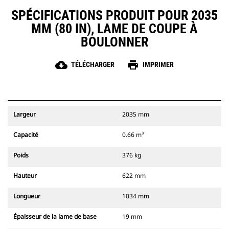
SPÉCIFICATIONS PRODUIT POUR 2035
MM (80 IN), LAME DE COUPE À
BOULONNER
cloud_download
print
TÉLÉCHARGER
IMPRIMER
Largeur
2035 mm
Capacité
0.66 m³
Poids
376 kg
Hauteur
622 mm
Longueur
1034 mm
Épaisseur de la lame de base
19 mm