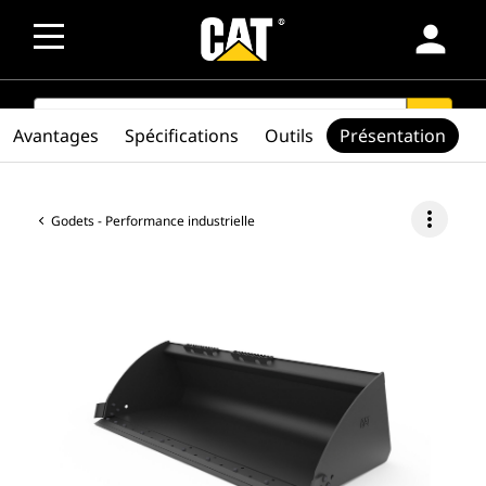
person
SEARCH
search
Avantages
Spécifications
Outils
Présentation
more_vert
Godets - Performance industrielle