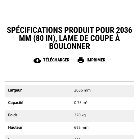
SPÉCIFICATIONS PRODUIT POUR 2036
MM (80 IN), LAME DE COUPE À
BOULONNER
cloud_download
print
TÉLÉCHARGER
IMPRIMER
Largeur
2036 mm
Capacité
0.75 m³
Poids
320 kg
Hauteur
695 mm