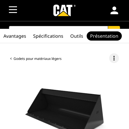
person
SEARCH
search
Avantages
Spécifications
Outils
Présentation
more_vert
Godets pour matériaux légers