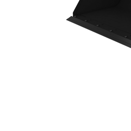
1730 Mm (68 In), Lame De Coupe À Boulonner
Ava
Modifier le modèle