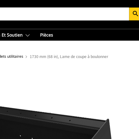
searc
 Et Soutien
Pièces
ets utilitaires
1730 mm (68 in), Lame de coupe à boulonner