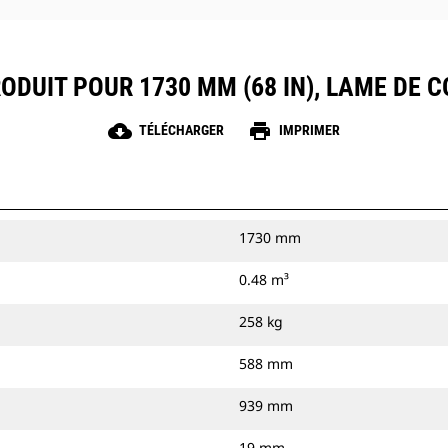
ODUIT POUR 1730 MM (68 IN), LAME DE
cloud_download
print
TÉLÉCHARGER
IMPRIMER
1730 mm
0.48 m³
258 kg
588 mm
939 mm
19 mm