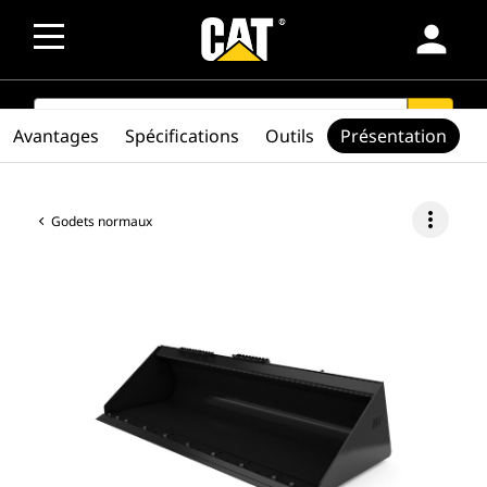
person
SEARCH
search
Avantages
Spécifications
Outils
Présentation
more_vert
Godets normaux