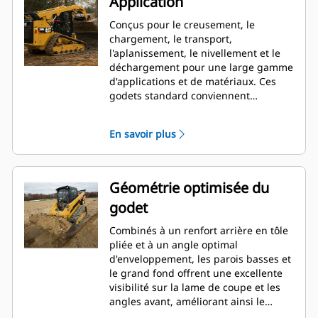
Application
Conçus pour le creusement, le
chargement, le transport,
l'aplanissement, le nivellement et le
déchargement pour une large gamme
d'applications et de matériaux. Ces
godets standard conviennent
parfaitement aux applications
industrielles, de construction,
En savoir plus
d'aménagement paysager et d'autres
applications de démolition plus
agressives.
Géométrie optimisée du
godet
Combinés à un renfort arrière en tôle
pliée et à un angle optimal
d'enveloppement, les parois basses et
le grand fond offrent une excellente
visibilité sur la lame de coupe et les
angles avant, améliorant ainsi le
chargement et le déchargement.