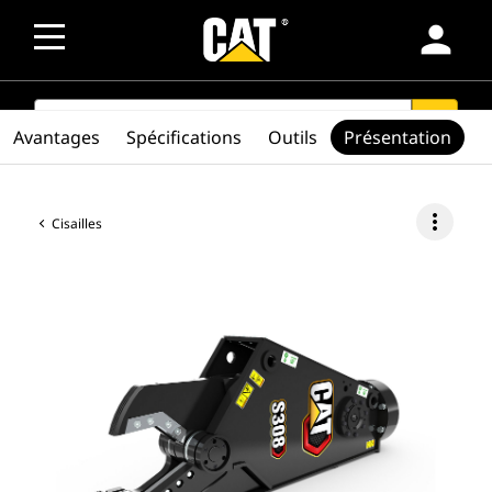
person
SEARCH
search
Avantages
Spécifications
Outils
Présentation
more_vert
Cisailles