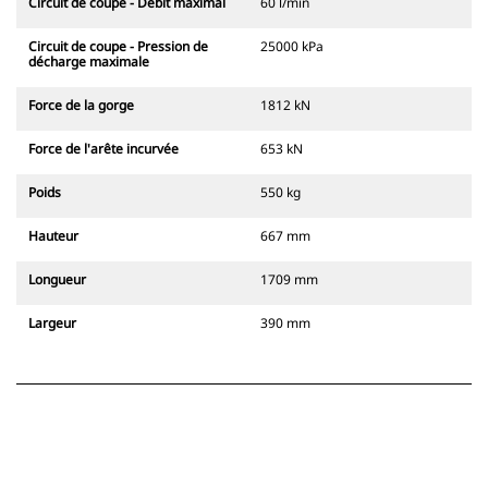
Circuit de coupe - Débit maximal
60 l/min
Circuit de coupe - Pression de
25000 kPa
décharge maximale
Force de la gorge
1812 kN
Force de l'arête incurvée
653 kN
Poids
550 kg
Hauteur
667 mm
Longueur
1709 mm
Largeur
390 mm