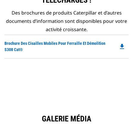
TÉLÉCHARGÉS !
Des brochures de produits Caterpillar et d’autres
documents d’information sont disponibles pour votre
activité croissante.
Do
Brochure Des Cisailles Mobiles Pour Ferraille Et Démolition
file_download
P
S308 Cat®
O
in
a
N
Ta
GALERIE MÉDIA