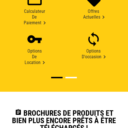
Calculateur
Offres
De
Actuelles
Paiement
Options
Options
De
D'occasion
Location
assignment
BROCHURES DE PRODUITS ET
BIEN PLUS ENCORE PRÊTS À ÊTRE