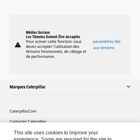
Médias Sociaux
Les Témoins Doivent Être Acceptés
Pour activer cette fonction, vous
paramètres liés
warning
devez accepter l'utilisation des
aux témoins
témoins fonctionnels, de ciblage et
de performance.
Marques Caterpillar
Caterpillar.com
Contacter Caterpillar
Mes Préférences Marketing
This site uses cookies to improve your
experience. Some are required for the site to