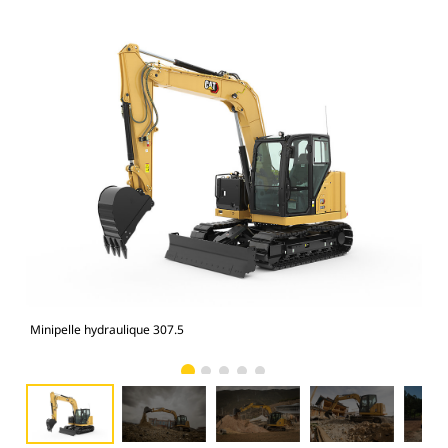
Minipelle hydraulique 307.5
Min