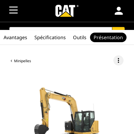
person
SEARCH
search
Avantages
Spécifications
Outils
Présentation
more_vert
Minipelles