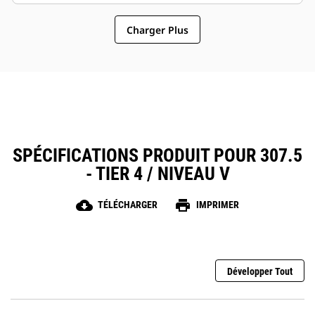
maîtrise sont à portée de main!
Charger Plus
SPÉCIFICATIONS PRODUIT POUR 307.5
- TIER 4 / NIVEAU V
cloud_download
print
TÉLÉCHARGER
IMPRIMER
Développer Tout