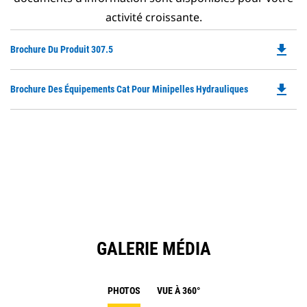
activité croissante.
file_download
Do
Brochure Du Produit 307.5
P
O
file_download
Do
Brochure Des Équipements Cat Pour Minipelles Hydrauliques
in
P
a
O
N
in
Ta
a
N
Ta
GALERIE MÉDIA
PHOTOS
VUE À 360°