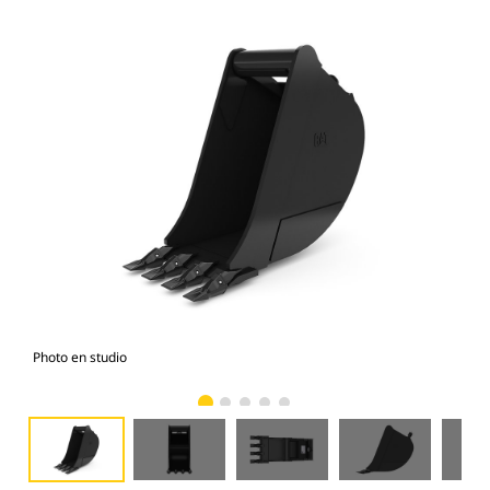
Photo en studio
Vue