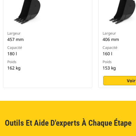
Largeur
Largeur
457 mm
406 mm
Capacité
Capacité
180 l
160 l
Poids
Poids
162 kg
153 kg
Voir
Outils Et Aide D'experts À Chaque Étape