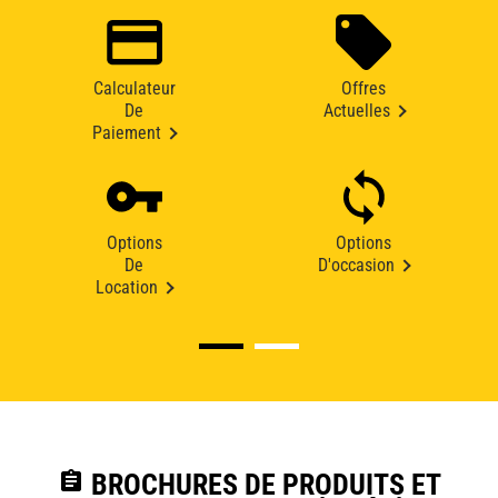
Calculateur
Offres
De
Actuelles
Paiement
Options
Options
De
D'occasion
Location
assignment
BROCHURES DE PRODUITS ET