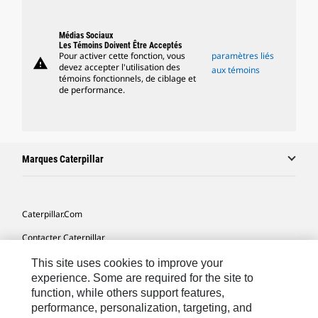
Médias Sociaux
Les Témoins Doivent Être Acceptés
Pour activer cette fonction, vous
paramètres liés
warning
devez accepter l'utilisation des
aux témoins
témoins fonctionnels, de ciblage et
de performance.
Marques Caterpillar
Caterpillar.com
Contacter Caterpillar
Mes Préférences Marketing
This site uses cookies to improve your
experience. Some are required for the site to
Plan Du Site
function, while others support features,
performance, personalization, targeting, and
Cookie Settings