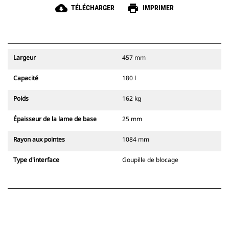
cloud_download
print
TÉLÉCHARGER
IMPRIMER
Largeur
457 mm
Capacité
180 l
Poids
162 kg
Épaisseur de la lame de base
25 mm
Rayon aux pointes
1084 mm
Type d'interface
Goupille de blocage