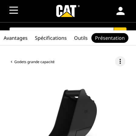
person
SEARCH
search
Avantages
Spécifications
Outils
Présentation
more_vert
Godets grande capacité