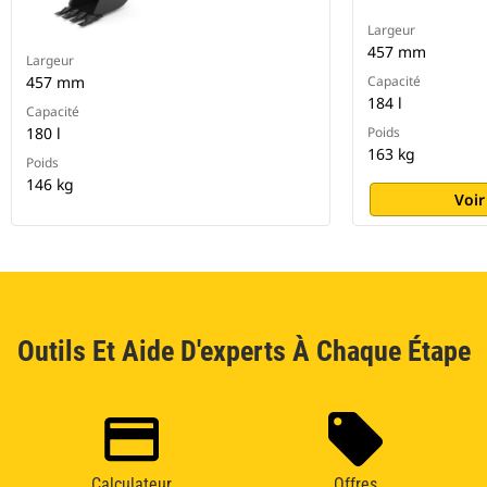
Largeur
457 mm
Largeur
457 mm
Capacité
184 l
Capacité
180 l
Poids
163 kg
Poids
146 kg
Voir
Outils Et Aide D'experts À Chaque Étape
Calculateur
Offres