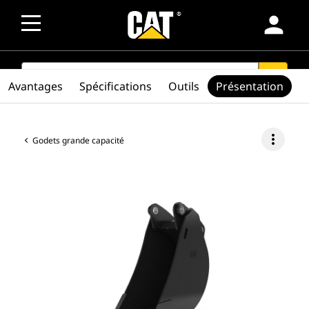
person
SEARCH
search
Avantages
Spécifications
Outils
Présentation
more_vert
Godets grande capacité