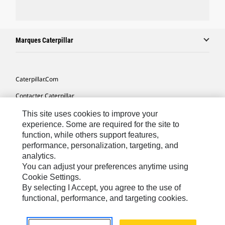
Marques Caterpillar
Caterpillar.com
Contacter Caterpillar
Mes Préférences Marketing
This site uses cookies to improve your
experience. Some are required for the site to
Plan Du Site
function, while others support features,
performance, personalization, targeting, and
Cookie Settings
analytics.
Légales
You can adjust your preferences anytime using
Cookie Settings.
Confidentialité
By selecting I Accept, you agree to the use of
functional, performance, and targeting cookies.
North America - French
© 2026 Caterpillar. Tous droits réservés.