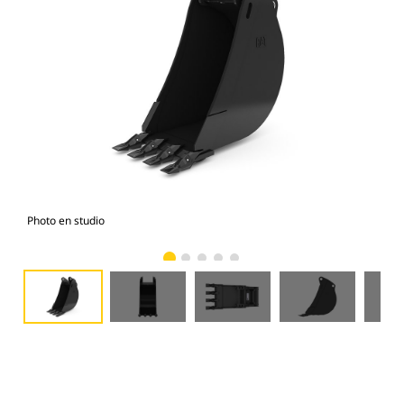
Photo en studio
Vue