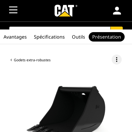
person
SEARCH
search
Avantages
Spécifications
Outils
Présentation
more_vert
Godets extra-robustes