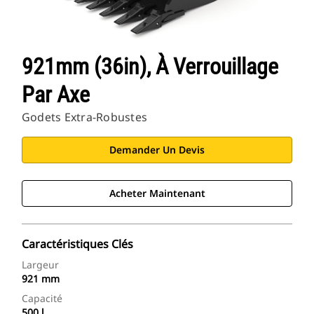
921mm (36in), À Verrouillage
Par Axe
Godets Extra-Robustes
Demander Un Devis
Acheter Maintenant
Caractéristiques Clés
Largeur
921 mm
Capacité
500 l