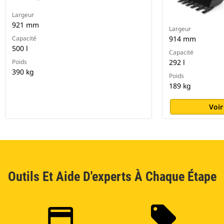
Largeur
921 mm
Largeur
Capacité
914 mm
500 l
Capacité
Poids
292 l
390 kg
Poids
189 kg
Voir
Outils Et Aide D'experts À Chaque Étape