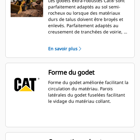
Les godets extra-robustes Cat® sont
parfaitement adaptés au sol semi-
rocheux ou lorsque des matériaux
durs de talus doivent être broyés et
enlevés. Parfaitement adaptés au
creusement de tranchées de voirie, de
rigoles, aux opérations de remblayage
et aux opérations générales
En savoir plus
d'excavation en construction,
aménagements paysagers et travaux
de voirie.
Forme du godet
Forme du godet améliorée facilitant la
circulation du matériau. Parois
latérales du godet fuselées facilitant
le vidage du matériau collant.