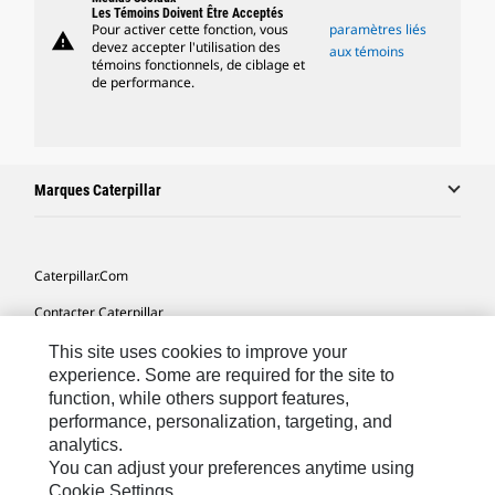
Les Témoins Doivent Être Acceptés
Pour activer cette fonction, vous
paramètres liés
warning
devez accepter l'utilisation des
aux témoins
témoins fonctionnels, de ciblage et
de performance.
Marques Caterpillar
Caterpillar.com
Contacter Caterpillar
Mes Préférences Marketing
This site uses cookies to improve your
experience. Some are required for the site to
Plan Du Site
function, while others support features,
performance, personalization, targeting, and
Cookie Settings
analytics.
Légales
You can adjust your preferences anytime using
Cookie Settings.
Confidentialité