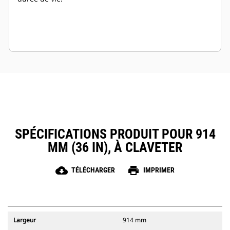
SPÉCIFICATIONS PRODUIT POUR 914
MM (36 IN), À CLAVETER
cloud_download
print
TÉLÉCHARGER
IMPRIMER
Largeur
914 mm