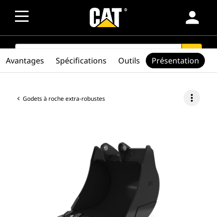
person
SEARCH
search
Avantages
Spécifications
Outils
Présentation
more_vert
Godets à roche extra-robustes