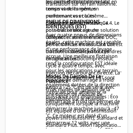
qui permet d'économiser du
les coûts d’exploitations tout en
translation sur terrain vallonné.
temps et de l'argent, en
conservant les mêmes
maintenant vos coûts
performances et la même
PNEUS DE DIMENSIONS
d'exploitation aussi bas que
puissance que le moteur C4.4. Le
IDENTIQUES (EST)
possible. Le blocage de
post-traitement est une solution
Avec quatre pneus de dimensions
différentiel améliorent les
compact et sans entretien DOC,
égales, cette machine est capable
performances en assurant une
SCR et DPF. Le moteur C3.6 Cat est
d'une performance de levage
traction maximale en toutes
un moteur diesel quatre cylindres
accrue. Une meilleure flottaison
circonstances.
en ligne et turbocompresseur,
rend la configuration EST idéale
cycle à quatre temps, avec
pour les applications sur terrain
injection de carburant directe. La
Modes De Gestion De La
difficile. Les machines EST sont
capacité de démarrage à froid
Puissance
également dotées de la direction
jusqu'à –25 ˚C est de série avec
Trois modes de gestion de la
intégrale pour améliorer la
une option de module de
puissance sont disponibles : Éco
maniabilité sur le chantier.
démarrage à froid qui permet de
(uniquement lorsque la machine
démarrer la machine jusqu'à –47
est équipée d'une transmission
˚C. Ce moteur est doté d'un
powershift/autoshift), Standard et
démarreur 12 volts avec une
Standard Plus. Selon l'application
batterie sans entretien de 750
ou les besoins en termes de