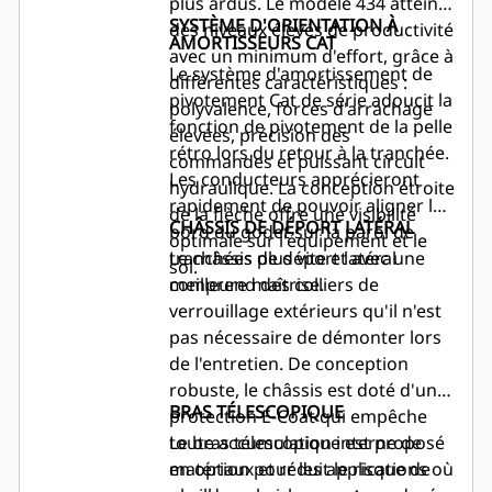
plus ardus. Le modèle 434 atteint
SYSTÈME D'ORIENTATION À
des niveaux élevés de productivité
AMORTISSEURS CAT
avec un minimum d'effort, grâce à
Le système d'amortissement de
différentes caractéristiques :
pivotement Cat de série adoucit la
polyvalence, forces d'arrachage
fonction de pivotement de la pelle
élevées, précision des
rétro lors du retour à la tranchée.
commandes et puissant circuit
Les conducteurs apprécieront
hydraulique. La conception étroite
rapidement de pouvoir aligner le
de la flèche offre une visibilité
CHÂSSIS DE DÉPORT LATÉRAL
bord du godet sur la paroi de
optimale sur l'équipement et le
tranchées plus vite et avec une
Le châssis de déport latéral
sol.
meilleure maîtrise.
comprend des colliers de
verrouillage extérieurs qu'il n'est
pas nécessaire de démonter lors
de l'entretien. De conception
robuste, le châssis est doté d'une
BRAS TÉLESCOPIQUE
protection E-Coat qui empêche
toute accumulation interne de
Le bras télescopique est proposé
matériaux et réduit le risque de
en option pour les applications où