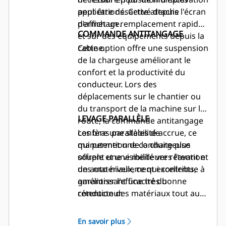
peut être désactivé depuis l'écran
applications. Cette attache
d'affichage.
permet un remplacement rapide
COMMANDE ANTITANGAGE
et sûr des équipements depuis la
cabine.
Cette option offre une suspension
de la chargeuse améliorant le
confort et la productivité du
conducteur. Lors des
déplacements sur le chantier ou
du transport de la machine sur la
LEVAGE PARALLÈLE
route, la commande antitangage
confère une stabilité accrue, ce
Les bras parallèles de
qui permet une conduite plus
manutention de la chargeuse
souple et une meilleure rétention
offrent une visibilité vers l'avant et
des matériaux, ce qui contribue à
un auto-nivellement excellents,
améliorer l'efficacité du
garantissant une très bonne
conducteur.
rétention des matériaux tout au
long des cycles de levage et
d'abaissement.
En savoir plus