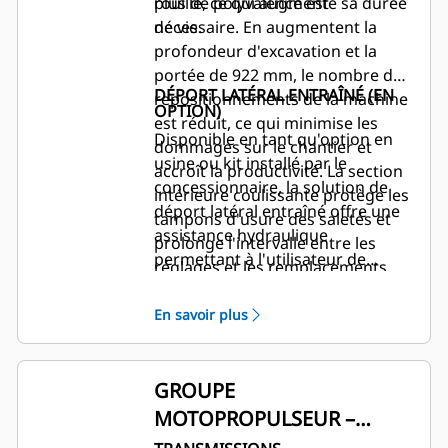
rouille, ce qui augmente sa durée
plus de polyvalence est
de vie.
nécessaire. En augmentent la
profondeur d'excavation et la
portée de 922 mm, le nombre de
DÉPORT LATÉRAL ENTRAÎNÉ (EN
repositionnements de la machine
OPTION)
est réduit, ce qui minimise les
Disponible en tant qu'option en
dommages sur le chantier et
usine ou kit installé par le
accroît la productivité. La section
concessionnaire, la solution de
intérieure coulissante protège les
déport latéral entraîné offre une
tampons d'usure des saletés et
assistance hydraulique
prolonge l'intervalle entre les
permettant à l'utilisateur de
réglages et les remplacements.
positionner facilement la
Les conduites auxiliaires
pelleteuse sur toute la largeur du
destinées à l'utilisation des
En savoir plus
châssis de déport latéral. Idéal
équipements hydrauliques
pour une utilisation dans les
empruntent des passages
zones exigües et les applications
protégés. Ainsi elles ne sont pas
GROUPE
d'infrastructure réseau telles que
endommagées dans les tranchées
MOTOPROPULSEUR –
le gaz, l'électricité, et les
les plus étroites.
PUISSANT, ÉPROUVÉ ET