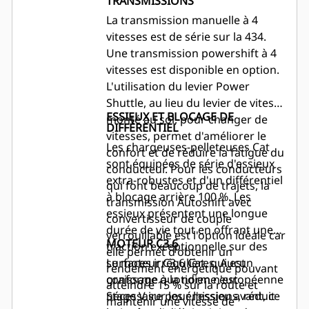
TRANSMISSIONS
télécommunications.
EFFICACE
La transmission manuelle à 4
vitesses est de série sur la 434.
Une transmission powershift à 4
vitesses est disponible en option.
L'utilisation du levier Power
Shuttle, au lieu du levier de vitesse
ESSIEUX ET BLOCAGE DE
monté au sol, pour changer de
DIFFÉRENTIEL
vitesses, permet d'améliorer le
Les chargeuses-pelleteuses Cat
confort et de réduire la fatigue du
sont équipées de série d'essieux
conducteur. Pour les conducteurs
extra-robustes et d'un différentiel
qui font beaucoup de trajets, la
à blocage arrière 100 %. Les
transmission Autoshift avec
essieux présentent une longue
convertisseur de couple
durée de vie tout en offrant une
verrouillable est l'option idéale car
MOTEUR C3.6
traction exceptionnelle sur des
elle permet d'obtenir un
surfaces irrégulières. Aucun
Le moteur C3.6 Cat, qui est
rendement énergétique pouvant
graissage quotidien n'est
conforme à la norme européenne
atteindre 15 % sur la route et
nécessaire pour l'essieu avant, ce
Stage V sur les émissions, réduit
maintenir une vitesse de