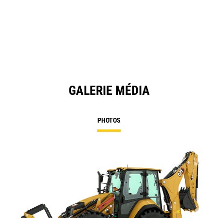
in
a
N
Ta
GALERIE MÉDIA
PHOTOS