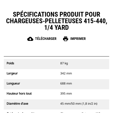
SPÉCIFICATIONS PRODUIT POUR
CHARGEUSES-PELLETEUSES 415-440,
1/4 YARD
cloud_download
print
TÉLÉCHARGER
IMPRIMER
Poids
87 kg
Largeur
342 mm
Longueur
688 mm
Hauteur hors tout
395 mm
Diamètre d'axe
45 mm/50 mm (1,8 in/2 in)