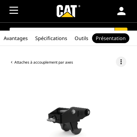
person
SEARCH
search
Avantages
Spécifications
Outils
Présentation
more_vert
Attaches à accouplement par axes