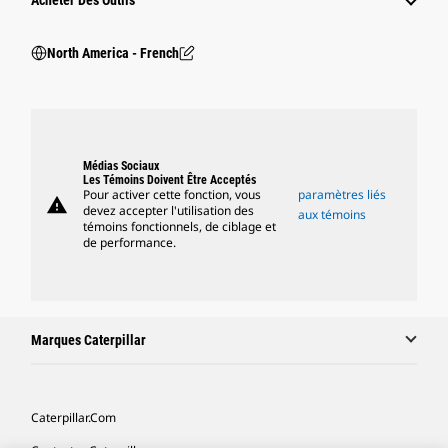
Acheter Des Outils
North America - French
Médias Sociaux
Les Témoins Doivent Être Acceptés
Pour activer cette fonction, vous
paramètres liés
warning
devez accepter l'utilisation des
aux témoins
témoins fonctionnels, de ciblage et
de performance.
Marques Caterpillar
Caterpillar.com