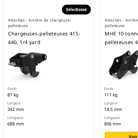
Sélectionné
Attaches - Arrière de chargeuse-
Attaches - Arriè
pelleteuse
pelleteuse
Chargeuses-pelleteuses 415-
MHE 10 tonn
440, 1/4 yard
pelleteuses 4
Poids
Poids
87 kg
111 kg
Largeur
Largeur
342 mm
14.5 mm
Longueur
Longueur
688 mm
806 mm
Voir