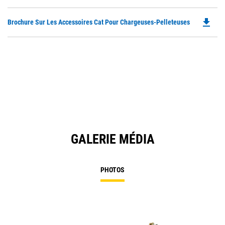
P
O
file_download
Do
Brochure Sur Les Accessoires Cat Pour Chargeuses-Pelleteuses
in
P
a
O
N
in
Ta
a
N
Ta
GALERIE MÉDIA
PHOTOS