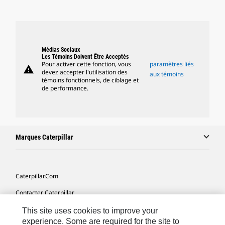
Médias Sociaux
Les Témoins Doivent Être Acceptés
Pour activer cette fonction, vous
paramètres liés
warning
devez accepter l'utilisation des
aux témoins
témoins fonctionnels, de ciblage et
de performance.
Marques Caterpillar
Caterpillar.com
Contacter Caterpillar
Mes Préférences Marketing
This site uses cookies to improve your
experience. Some are required for the site to