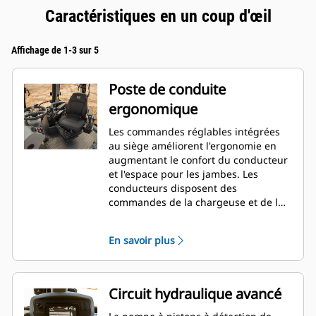
Caractéristiques en un coup d'œil
Affichage de 1-3 sur 5
Poste de conduite
ergonomique
Les commandes réglables intégrées
au siège améliorent l'ergonomie en
augmentant le confort du conducteur
et l'espace pour les jambes. Les
conducteurs disposent des
commandes de la chargeuse et de la
pelle rétro à portée de main, qu'ils
soient face à la chargeuse, à la pelle
En savoir plus
rétro ou assis de biais pour une
meilleure visibilité. La direction à
vitesse variable réduit la fatigue du
conducteur dans des applications
Circuit hydraulique avancé
comme le chargement de tombereaux
en réduisant le nombre de tours de