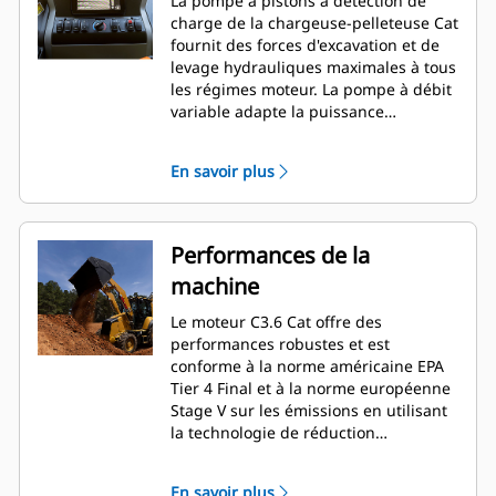
La pompe à pistons à détection de
volant de direction requis pour faire
charge de la chargeuse-pelleteuse Cat
tourner la machine. Le frein de
fournit des forces d'excavation et de
stationnement actionné par ressort et
levage hydrauliques maximales à tous
desserré par pression hydraulique
les régimes moteur. La pompe à débit
(SAHR, Spring Applied Hydraulically
variable adapte la puissance
Released) se commande par simple
hydraulique aux besoins de la tâche.
pression sur un bouton.
Le circuit hydraulique avancé permet
En savoir plus
au conducteur de régler le débit
auxiliaire de la chargeuse et de la
pelle rétro en fonction des
spécifications de l'équipement, de
Performances de la
programmer le limiteur et le retour à
machine
l'angle de cavage du godet de la
chargeuse et d'activer le levage
Le moteur C3.6 Cat offre des
parallèle.
performances robustes et est
conforme à la norme américaine EPA
Tier 4 Final et à la norme européenne
Stage V sur les émissions en utilisant
la technologie de réduction
catalytique sélective à l'aide d'un
catalyseur d'oxydation diesel. Grâce à
En savoir plus