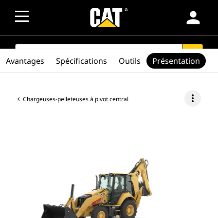
person
SEARCH
search
Avantages
Spécifications
Outils
Présentation
more_vert
Chargeuses-pelleteuses à pivot central