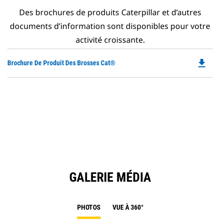
Des brochures de produits Caterpillar et d’autres
documents d’information sont disponibles pour votre
activité croissante.
file_download
Do
Brochure De Produit Des Brosses Cat®
P
O
in
a
N
Ta
GALERIE MÉDIA
PHOTOS
VUE À 360°