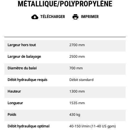
MÉTALLIQUE/POLYPROPYLÈNE
cloud_download
print
TÉLÉCHARGER
IMPRIMER
Largeur hors tout
2700 mm
Largeur de balayage
2500 mm
Diamètre du balai
700 mm
Débit hydraulique requis
Débit standard
Hauteur
1300 mm
Longueur
1535 mm
Poids
430 kg
Débit hydraulique optimal
40-150 l/min (11-40 US gpm)