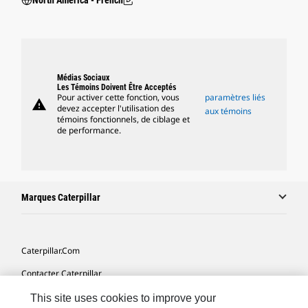
North America - French
Médias Sociaux
Les Témoins Doivent Être Acceptés
Pour activer cette fonction, vous
paramètres liés
warning
devez accepter l'utilisation des
aux témoins
témoins fonctionnels, de ciblage et
de performance.
Marques Caterpillar
Caterpillar.com
Contacter Caterpillar
Mes Préférences Marketing
This site uses cookies to improve your