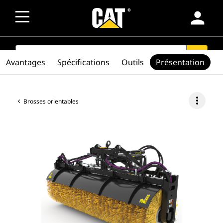
person
SEARCH
search
Avantages
Spécifications
Outils
Présentation
more_vert
Brosses orientables