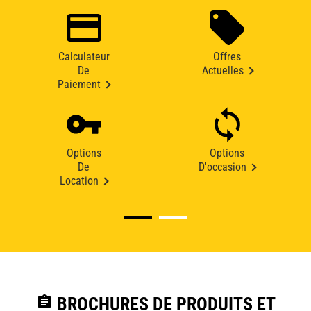
Calculateur
Offres
De
Actuelles
Paiement
Options
Options
De
D'occasion
Location
assignment
BROCHURES DE PRODUITS ET