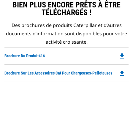
BIEN PLUS ENCORE PRÊTS À ÊTRE
TÉLÉCHARGÉS !
Des brochures de produits Caterpillar et d’autres
documents d’information sont disponibles pour votre
activité croissante.
file_download
Do
Brochure Du Produit416
P
O
file_download
Do
Brochure Sur Les Accessoires Cat Pour Chargeuses-Pelleteuses
in
P
a
O
N
in
Ta
a
N
Ta