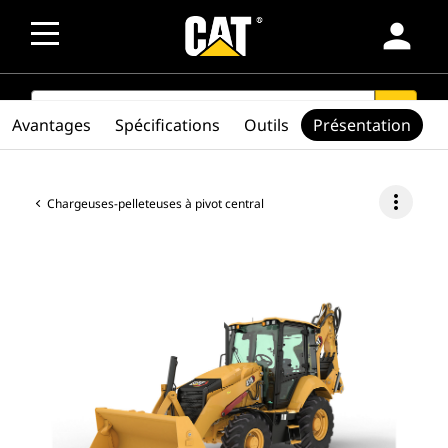
person
SEARCH
search
Avantages
Spécifications
Outils
Présentation
more_vert
Chargeuses-pelleteuses à pivot central