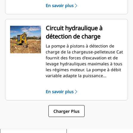
auxiliaires arrière à portée de main du
En savoir plus
conducteur.
Circuit hydraulique à
détection de charge
La pompe à pistons à détection de
charge de la chargeuse-pelleteuse Cat
fournit des forces d'excavation et de
levage hydrauliques maximales à tous
les régimes moteur. La pompe à débit
variable adapte la puissance
hydraulique aux besoins de la tâche.
En savoir plus
Charger Plus