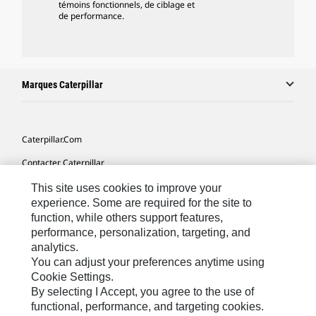
témoins fonctionnels, de ciblage et
de performance.
Marques Caterpillar
Caterpillar.com
Contacter Caterpillar
Mes Préférences Marketing
This site uses cookies to improve your
experience. Some are required for the site to
Plan Du Site
function, while others support features,
performance, personalization, targeting, and
Cookie Settings
analytics.
Légales
You can adjust your preferences anytime using
Cookie Settings.
Confidentialité
By selecting I Accept, you agree to the use of
functional, performance, and targeting cookies.