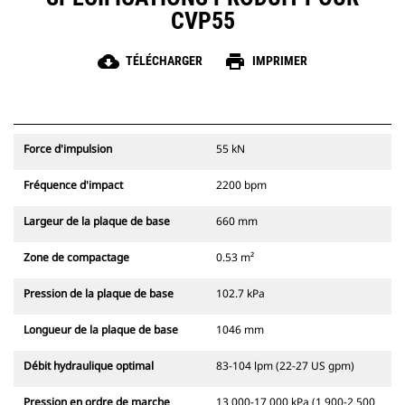
CVP55
cloud_download
print
TÉLÉCHARGER
IMPRIMER
Force d'impulsion
55 kN
Fréquence d'impact
2200 bpm
Largeur de la plaque de base
660 mm
Zone de compactage
0.53 m²
Pression de la plaque de base
102.7 kPa
Longueur de la plaque de base
1046 mm
Débit hydraulique optimal
83-104 lpm (22-27 US gpm)
Pression en ordre de marche
13 000-17 000 kPa (1 900-2 500