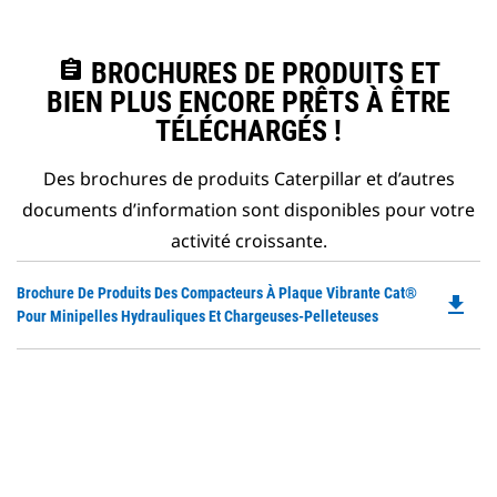
assignment
BROCHURES DE PRODUITS ET
BIEN PLUS ENCORE PRÊTS À ÊTRE
TÉLÉCHARGÉS !
Des brochures de produits Caterpillar et d’autres
documents d’information sont disponibles pour votre
activité croissante.
Do
Brochure De Produits Des Compacteurs À Plaque Vibrante Cat®
file_download
P
Pour Minipelles Hydrauliques Et Chargeuses-Pelleteuses
O
in
a
N
Ta