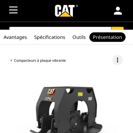
person
SEARCH
search
Avantages
Spécifications
Outils
Présentation
more_vert
Compacteurs à plaque vibrante