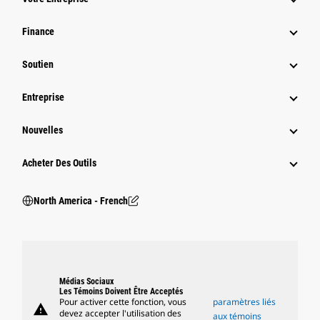
Finance
Soutien
Entreprise
Nouvelles
Acheter Des Outils
North America - French
Médias Sociaux
Les Témoins Doivent Être Acceptés
Pour activer cette fonction, vous
paramètres liés
warning
devez accepter l'utilisation des
aux témoins