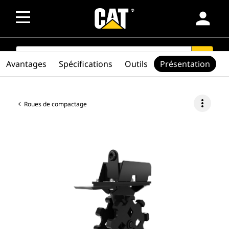
person
SEARCH
search
Avantages
Spécifications
Outils
Présentation
more_vert
Roues de compactage