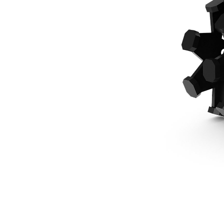
559 Mm (22 In) 5 Tonnes, À Claveter
Ava
Modifier le modèle