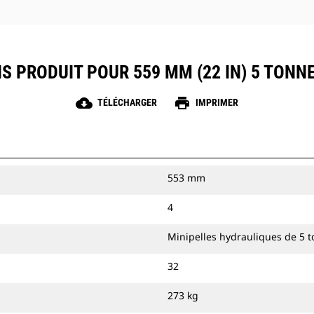
S PRODUIT POUR 559 MM (22 IN) 5 TONN
cloud_download
print
TÉLÉCHARGER
IMPRIMER
553 mm
4
Minipelles hydrauliques de 5 
32
273 kg