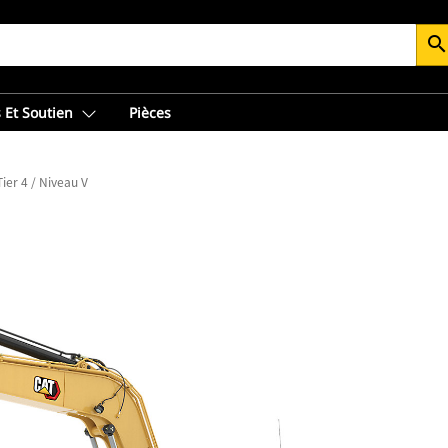
searc
 Et Soutien
Pièces
Tier 4 / Niveau V