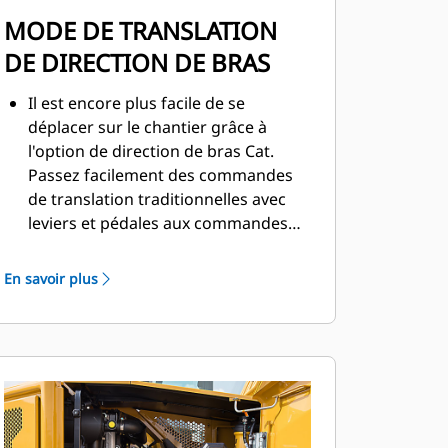
MODE DE TRANSLATION
DE DIRECTION DE BRAS
Il est encore plus facile de se
déplacer sur le chantier grâce à
l'option de direction de bras Cat.
Passez facilement des commandes
de translation traditionnelles avec
leviers et pédales aux commandes
par manipulateur par simple
pression sur un bouton. Des efforts
En savoir plus
moindres et une meilleure maîtrise
sont à portée de main!