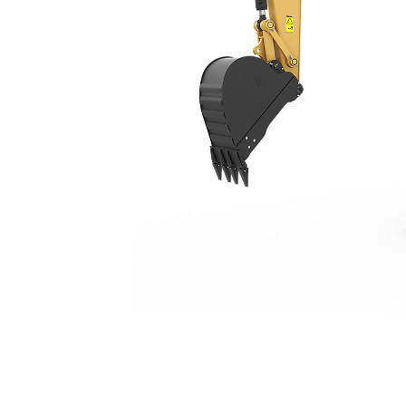
308 CR VAB
Ava
Modifier le modèle