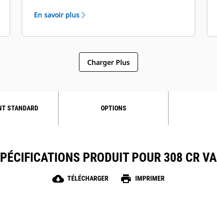
courtoisie et une ceinture de sécurité
En savoir plus
à enrouleur fluorescente.
Charger Plus
NT STANDARD
OPTIONS
PÉCIFICATIONS PRODUIT POUR 308 CR V
cloud_download
print
TÉLÉCHARGER
IMPRIMER