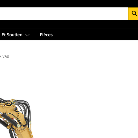
searc
 Et Soutien
Pièces
R VAB