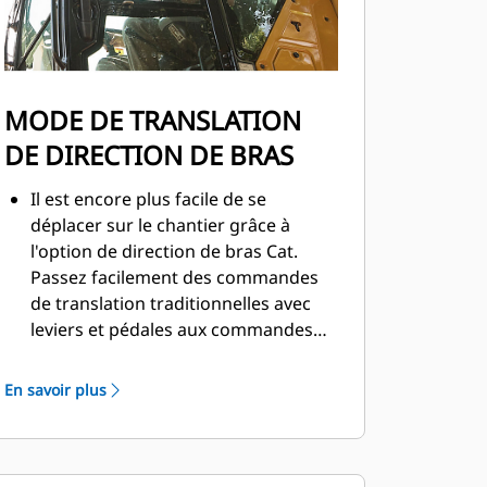
MODE DE TRANSLATION
DE DIRECTION DE BRAS
Il est encore plus facile de se
déplacer sur le chantier grâce à
l'option de direction de bras Cat.
Passez facilement des commandes
de translation traditionnelles avec
leviers et pédales aux commandes
par manipulateur par simple
pression sur un bouton. Des efforts
En savoir plus
moindres et une meilleure maîtrise
sont à portée de main!