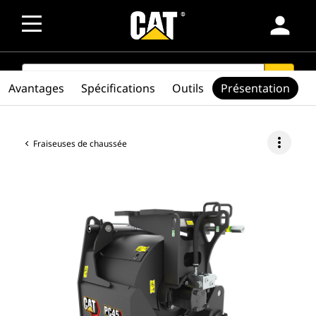
person
SEARCH
search
Avantages
Spécifications
Outils
Présentation
more_vert
Fraiseuses de chaussée