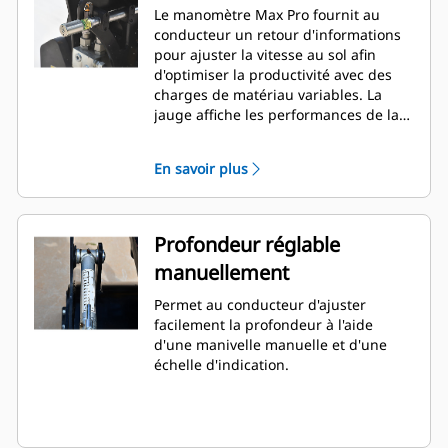
Le manomètre Max Pro fournit au
conducteur un retour d'informations
pour ajuster la vitesse au sol afin
d'optimiser la productivité avec des
charges de matériau variables. La
jauge affiche les performances de la
fraiseuse en temps réel qui sont
visibles de la cabine. De série sur tous
En savoir plus
les modèles.
Profondeur réglable
manuellement
Permet au conducteur d'ajuster
facilement la profondeur à l'aide
d'une manivelle manuelle et d'une
échelle d'indication.