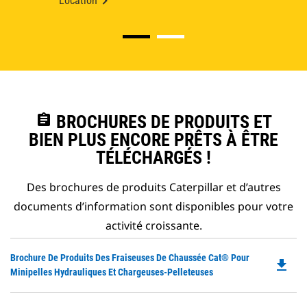
Location
assignment
BROCHURES DE PRODUITS ET
BIEN PLUS ENCORE PRÊTS À ÊTRE
TÉLÉCHARGÉS !
Des brochures de produits Caterpillar et d’autres
documents d’information sont disponibles pour votre
activité croissante.
Do
Brochure De Produits Des Fraiseuses De Chaussée Cat® Pour
file_download
P
Minipelles Hydrauliques Et Chargeuses-Pelleteuses
O
in