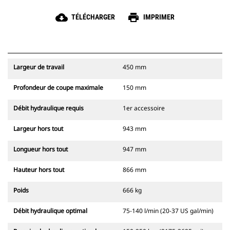
cloud_download
print
TÉLÉCHARGER
IMPRIMER
Largeur de travail
450 mm
Profondeur de coupe maximale
150 mm
Débit hydraulique requis
1er accessoire
Largeur hors tout
943 mm
Longueur hors tout
947 mm
Hauteur hors tout
866 mm
Poids
666 kg
Débit hydraulique optimal
75-140 l/min (20-37 US gal/min)