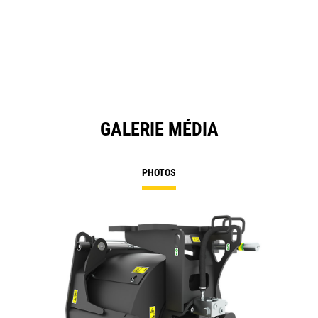
a
N
Ta
GALERIE MÉDIA
PHOTOS