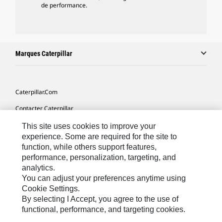
de performance.
Marques Caterpillar
Caterpillar.com
Contacter Caterpillar
Mes Préférences Marketing
This site uses cookies to improve your
experience. Some are required for the site to
Plan Du Site
function, while others support features,
performance, personalization, targeting, and
Cookie Settings
analytics.
Légales
You can adjust your preferences anytime using
Cookie Settings.
Confidentialité
By selecting I Accept, you agree to the use of
functional, performance, and targeting cookies.