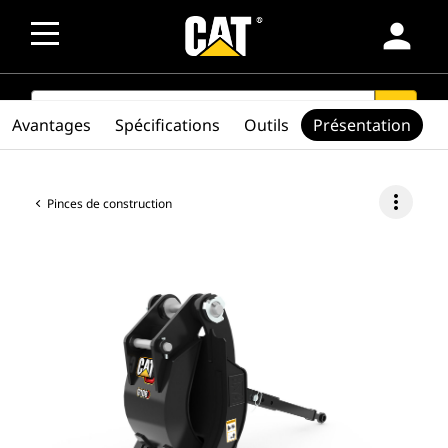
person
SEARCH
search
Avantages
Spécifications
Outils
Présentation
more_vert
Pinces de construction