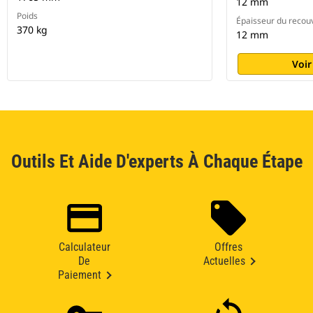
12 mm
Poids
Épaisseur du recou
370 kg
12 mm
Voir
Outils Et Aide D'experts À Chaque Étape
Calculateur
Offres
De
Actuelles
Paiement