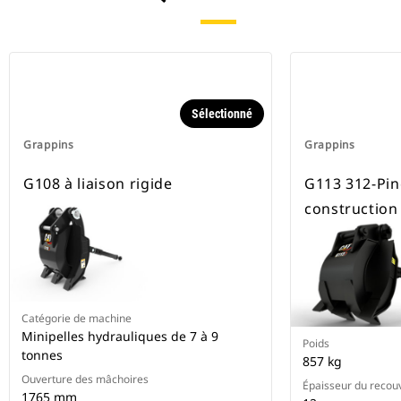
Sélectionné
Grappins
Grappins
G108 à liaison rigide
G113 312-Pin
construction
Catégorie de machine
Minipelles hydrauliques de 7 à 9
Poids
tonnes
857 kg
Ouverture des mâchoires
Épaisseur du recou
1765 mm