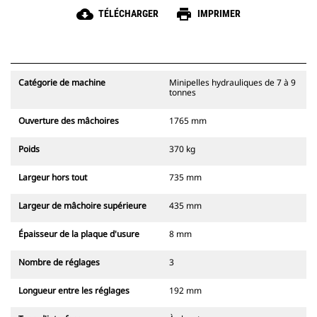
cloud_download
print
TÉLÉCHARGER
IMPRIMER
Catégorie de machine
Minipelles hydrauliques de 7 à 9
tonnes
Ouverture des mâchoires
1765 mm
Poids
370 kg
Largeur hors tout
735 mm
Largeur de mâchoire supérieure
435 mm
Épaisseur de la plaque d'usure
8 mm
Nombre de réglages
3
Longueur entre les réglages
192 mm