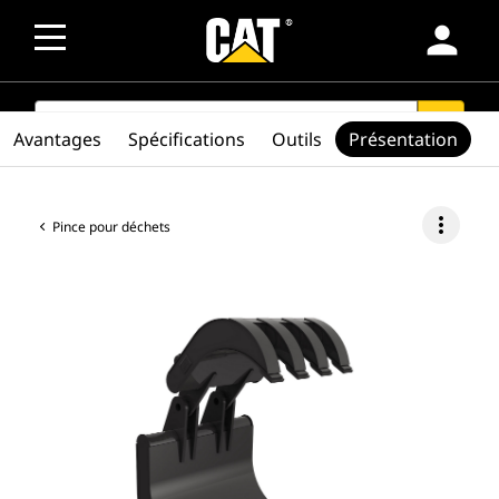
person
SEARCH
search
Avantages
Spécifications
Outils
Présentation
more_vert
Pince pour déchets