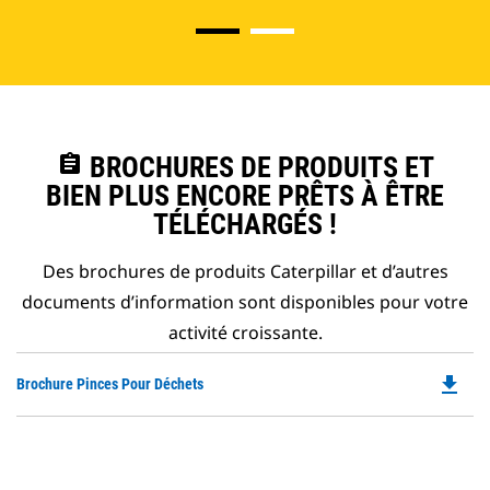
assignment
BROCHURES DE PRODUITS ET
BIEN PLUS ENCORE PRÊTS À ÊTRE
TÉLÉCHARGÉS !
Des brochures de produits Caterpillar et d’autres
documents d’information sont disponibles pour votre
activité croissante.
file_download
Do
Brochure Pinces Pour Déchets
P
O
in
a