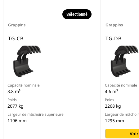
Sélectionné
Grappins
Grappins
TG-CB
TG-DB
Capacité nominale
Capacité nominale
3.8 m³
4.6 m³
Poids
Poids
2077 kg
2268 kg
Largeur de mâchoire supérieure
Largeur de mâchoir
1196 mm
1295 mm
Voir