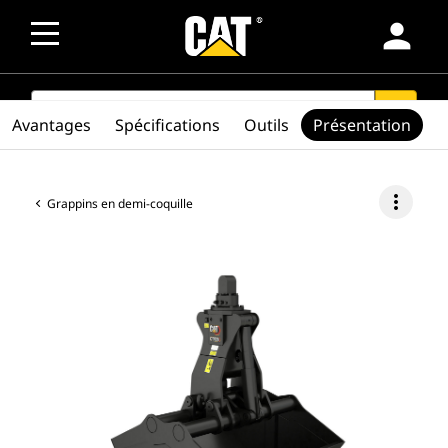
person
SEARCH
search
Avantages
Spécifications
Outils
Présentation
more_vert
Grappins en demi-coquille