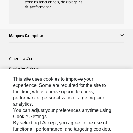
témoins fonctionnels, de ciblage et
de performance.
Marques Caterpillar
Caterpillar.com
Contacter Caterpillar
Mes Préférences Marketing
This site uses cookies to improve your
experience. Some are required for the site to
Plan Du Site
function, while others support features,
performance, personalization, targeting, and
Cookie Settings
analytics.
Légales
You can adjust your preferences anytime using
Cookie Settings.
Confidentialité
By selecting I Accept, you agree to the use of
functional, performance, and targeting cookies.