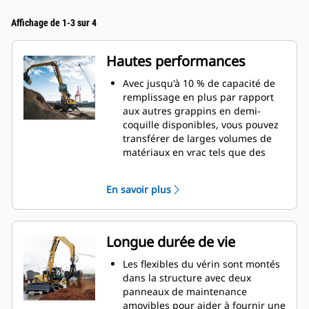
Affichage de 1-3 sur 4
Hautes performances
Avec jusqu'à 10 % de capacité de
remplissage en plus par rapport
aux autres grappins en demi-
coquille disponibles, vous pouvez
transférer de larges volumes de
matériaux en vrac tels que des
grains, du charbon, du sable et du
gravier.
En savoir plus
Déplacez des charges importantes
grâce à la large ouverture des
pinces pour la manutention en
vrac.
Longue durée de vie
La puissante force de fermeture
des coquilles de grappin, associée
Les flexibles du vérin sont montés
aux temps d'ouverture et de
dans la structure avec deux
fermeture rapides, vous aide à
panneaux de maintenance
raccourcir vos temps de cycle et à
amovibles pour aider à fournir une