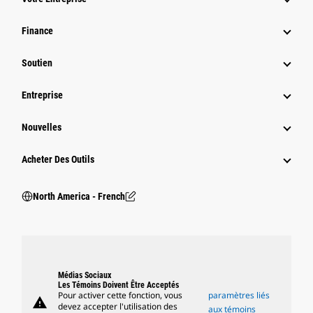
Finance
Soutien
Entreprise
Nouvelles
Acheter Des Outils
North America - French
Médias Sociaux
Les Témoins Doivent Être Acceptés
Pour activer cette fonction, vous
paramètres liés
warning
devez accepter l'utilisation des
aux témoins