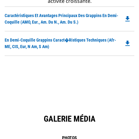
activité croissante.
Do
Caractéristiques Et Avantages Principaux Des Grappins En Demi-
file_download
P
Coquille (AMO, Eur., Am. Du N., Am. Du S.)
O
in
Do
En Demi-Coquille Grappins Caract�ristiques Techniques (Afr-
a
file_download
P
ME, CIS, Eur, N Am, S Am)
N
O
Ta
in
a
N
Ta
GALERIE MÉDIA
PHOTOS