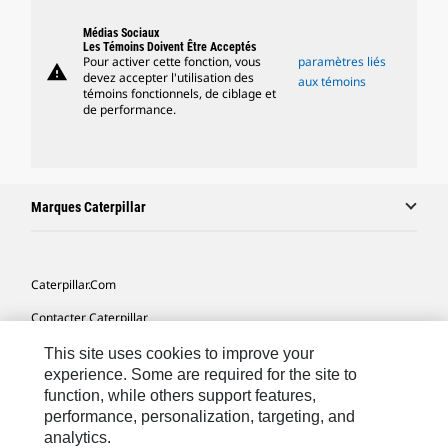
Médias Sociaux
Les Témoins Doivent Être Acceptés
Pour activer cette fonction, vous
paramètres liés
warning
devez accepter l'utilisation des
aux témoins
témoins fonctionnels, de ciblage et
de performance.
Marques Caterpillar
Caterpillar.com
Contacter Caterpillar
Mes Préférences Marketing
This site uses cookies to improve your
experience. Some are required for the site to
Plan Du Site
function, while others support features,
performance, personalization, targeting, and
Cookie Settings
analytics.