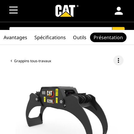
person
SEARCH
search
Avantages
Spécifications
Outils
Présentation
more_vert
Grappins tous-travaux