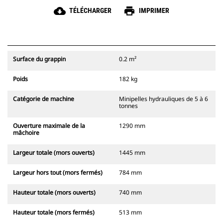
cloud_download
print
TÉLÉCHARGER
IMPRIMER
Surface du grappin
0.2 m²
Poids
182 kg
Catégorie de machine
Minipelles hydrauliques de 5 à 6
tonnes
Ouverture maximale de la
1290 mm
mâchoire
Largeur totale (mors ouverts)
1445 mm
Largeur hors tout (mors fermés)
784 mm
Hauteur totale (mors ouverts)
740 mm
Hauteur totale (mors fermés)
513 mm