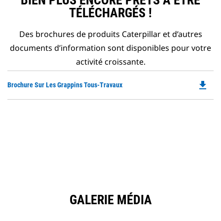
BIEN PLUS ENCORE PRÊTS À ÊTRE
TÉLÉCHARGÉS !
Des brochures de produits Caterpillar et d’autres
documents d’information sont disponibles pour votre
activité croissante.
file_download
Do
Brochure Sur Les Grappins Tous-Travaux
P
O
in
a
N
Ta
GALERIE MÉDIA