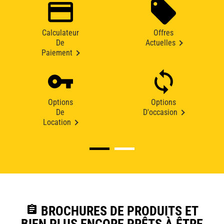
Calculateur
Offres
De
Actuelles
Paiement
Options
Options
De
D'occasion
Location
assignment
BROCHURES DE PRODUITS ET