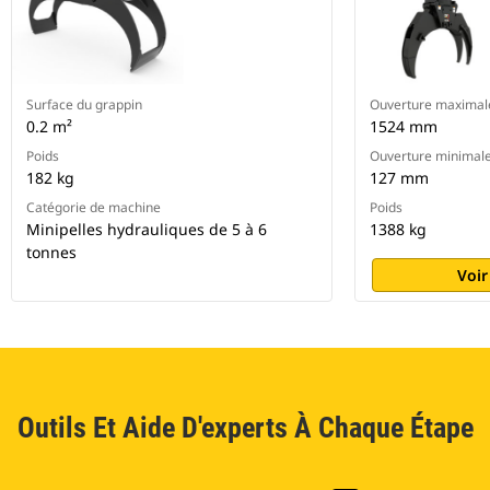
Surface du grappin
Ouverture maximal
0.2 m²
1524 mm
Poids
Ouverture minimal
182 kg
127 mm
Catégorie de machine
Poids
Minipelles hydrauliques de 5 à 6
1388 kg
tonnes
Voir
Outils Et Aide D'experts À Chaque Étape