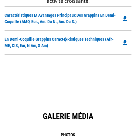
activité croissante.
Do
Caractéristiques Et Avantages Principaux Des Grappins En Demi-
file_download
P
Coquille (AMO, Eur., Am. Du N., Am. Du S.)
O
in
Do
En Demi-Coquille Grappins Caract�ristiques Techniques (Afr-
a
file_download
P
ME, CIS, Eur, N Am, S Am)
N
O
Ta
in
a
N
Ta
GALERIE MÉDIA
PHOTOS