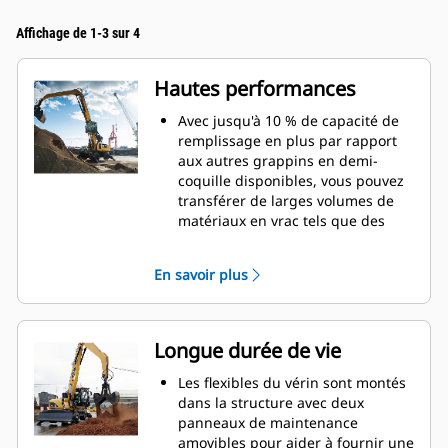
Affichage de 1-3 sur 4
Hautes performances
Avec jusqu'à 10 % de capacité de
remplissage en plus par rapport
aux autres grappins en demi-
coquille disponibles, vous pouvez
transférer de larges volumes de
matériaux en vrac tels que des
grains, du charbon, du sable et du
gravier.
En savoir plus
Déplacez des charges importantes
grâce à la large ouverture des
pinces pour la manutention en
vrac.
Longue durée de vie
La puissante force de fermeture
des coquilles de grappin, associée
Les flexibles du vérin sont montés
aux temps d'ouverture et de
dans la structure avec deux
fermeture rapides, vous aide à
panneaux de maintenance
raccourcir vos temps de cycle et à
amovibles pour aider à fournir une