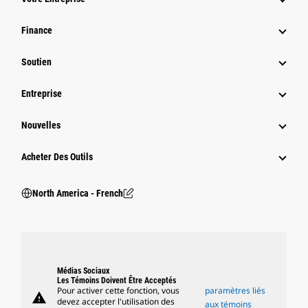
Finance
Soutien
Entreprise
Nouvelles
Acheter Des Outils
North America - French
Médias Sociaux
Les Témoins Doivent Être Acceptés
Pour activer cette fonction, vous
paramètres liés
warning
devez accepter l'utilisation des
aux témoins