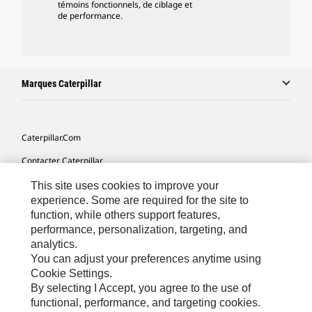
témoins fonctionnels, de ciblage et
de performance.
Marques Caterpillar
Caterpillar.com
Contacter Caterpillar
Mes Préférences Marketing
This site uses cookies to improve your
experience. Some are required for the site to
Plan Du Site
function, while others support features,
performance, personalization, targeting, and
Cookie Settings
analytics.
Légales
You can adjust your preferences anytime using
Cookie Settings.
Confidentialité
By selecting I Accept, you agree to the use of
functional, performance, and targeting cookies.