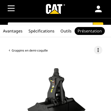
person
SEARCH
search
Avantages
Spécifications
Outils
Présentation
more_vert
Grappins en demi-coquille