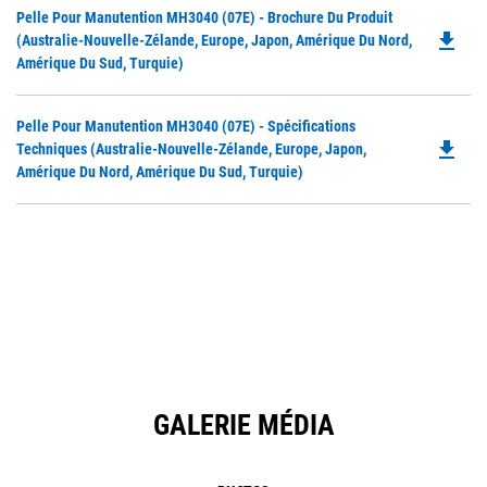
Do
Pelle Pour Manutention MH3040 (07E) - Brochure Du Produit
file_download
P
(Australie-Nouvelle-Zélande, Europe, Japon, Amérique Du Nord,
O
Amérique Du Sud, Turquie)
in
a
Do
Pelle Pour Manutention MH3040 (07E) - Spécifications
N
file_download
P
Techniques (Australie-Nouvelle-Zélande, Europe, Japon,
Ta
O
Amérique Du Nord, Amérique Du Sud, Turquie)
in
a
N
Ta
GALERIE MÉDIA