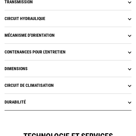
TRANSMISSION
un bouton prédéfini sur le
manipulateur. À l’approche du
point défini, la machine ralentira
CIRCUIT HYDRAULIQUE
automatiquement et empêchera
toute rotation au-delà de cette
limite. La fonction Swing Assist
MÉCANISME D'ORIENTATION
facilite l’atteinte de cibles de
rotation répétitives, réduisant
ainsi la consommation de
CONTENANCES POUR L'ENTRETIEN
carburant et améliorant les temps
de cycle.
DIMENSIONS
Remote Troubleshoot (Dépannage
à distance) est une application
mobile qui permet à votre
CIRCUIT DE CLIMATISATION
concessionnaire Cat de réaliser
des tests de diagnostic sur votre
machine connectée à distance afin
DURABILITÉ
de garantir la résolution rapide
des problèmes et réduire les
temps d'arrêt.
Remote Flash (Mise à jour à
distance) est une application