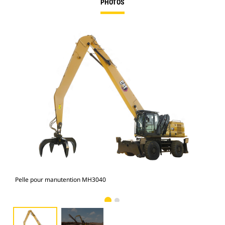
PHOTOS
Pelle pour manutention MH3040
MH3