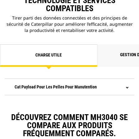
TECHNOLOGIE ET SERVICES
mobile qui vous permet de mettre
COMPATIBLES
à jour le logiciel embarqué sans la
présence d'un technicien. Vous
Tirer parti des données connectées et des principes de
pouvez ainsi lancer des mises à
sécurité de Caterpillar pour améliorer l’efficacité, augmenter
jour de logiciel à votre convenance
la productivité et rentabiliser votre activité.
afin d'augmenter votre efficacité
opérationnelle globale.
GESTION 
CHARGE UTILE
Cat Payload Pour Les Pelles Pour Manutention
DÉCOUVREZ COMMENT MH3040 SE
COMPARE AUX PRODUITS
FRÉQUEMMENT COMPARÉS.