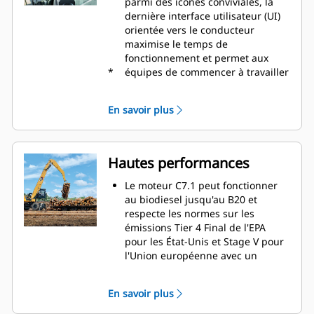
parmi des icônes conviviales, la
dernière interface utilisateur (UI)
orientée vers le conducteur
maximise le temps de
fonctionnement et permet aux
*
équipes de commencer à travailler
sans délai. De la réorganisation
des listes d'outils de travail à la
En savoir plus
création de nouvelles
combinaisons d'outils de travail
selon les besoins, les conducteurs
peuvent rapidement configurer les
Hautes performances
machines et accéder facilement
aux informations.
Le moteur C7.1 peut fonctionner
L'interface permet aux
au biodiesel jusqu'au B20 et
conducteurs de maintenir la
respecte les normes sur les
précision et d'optimiser chaque
émissions Tier 4 Final de l'EPA
seconde de leur poste de travail.
pour les État-Unis et Stage V pour
L'ajout de la possibilité d'intégrer
l'Union européenne avec un
des attaches et des accessoires
système de post-traitement qui ne
dans le système rend la
nécessite ni entretien ni temps
En savoir plus
configuration des combinaisons
d'arrêt
d'outils de travail très efficace en
Adaptez la machine au travail à