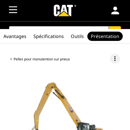
person
SEARCH
search
Avantages
Spécifications
Outils
Présentation
more_vert
Pelles pour manutention sur pneus