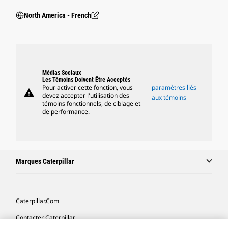
North America - French
Médias Sociaux
Les Témoins Doivent Être Acceptés
Pour activer cette fonction, vous
paramètres liés
warning
devez accepter l'utilisation des
aux témoins
témoins fonctionnels, de ciblage et
de performance.
Marques Caterpillar
Caterpillar.com
Contacter Caterpillar