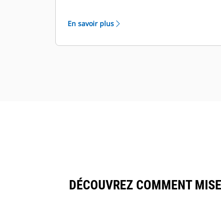
Vous profitez dès que possible des
avantages des mises à jour
En savoir plus
logicielles, sans que la machine ait à
quitter le chantier
Les mises à jour peuvent être
installées aussi rapidement que le
requiert le fonctionnement du
chantier
Amélioration de l'efficacité du
chantier, économie de temps et
d'argent
DÉCOUVREZ COMMENT MISE 