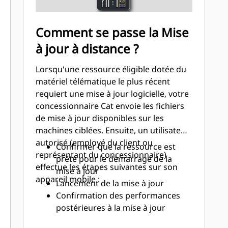
Comment se passe la Mise
à jour à distance ?
Lorsqu'une ressource éligible dotée du
matériel télématique le plus récent
requiert une mise à jour logicielle, votre
concessionnaire Cat envoie les fichiers
de mise à jour disponibles sur les
machines ciblées. Ensuite, un utilisateur
autorisé (employé du client ou
Confirmer que la ressource est
représentant du concessionnaire)
prête pour le démarrage de la
effectue les étapes suivantes sur son
mise à jour
appareil mobile :
Lancement de la mise à jour
Confirmation des performances
postérieures à la mise à jour