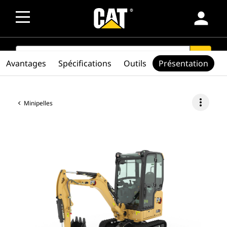
person
SEARCH
search
Avantages
Spécifications
Outils
Présentation
more_vert
Minipelles