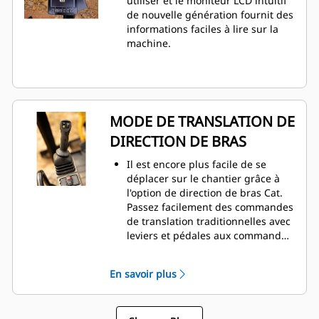
utiliser et le moniteur LCD intuitif
de nouvelle génération fournit des
informations faciles à lire sur la
machine.
MODE DE TRANSLATION DE
DIRECTION DE BRAS
Il est encore plus facile de se
déplacer sur le chantier grâce à
l'option de direction de bras Cat.
Passez facilement des commandes
de translation traditionnelles avec
leviers et pédales aux commandes
par manipulateur par simple
pression sur un bouton. Des
En savoir plus
efforts moindres et une meilleure
maîtrise sont à portée de main!