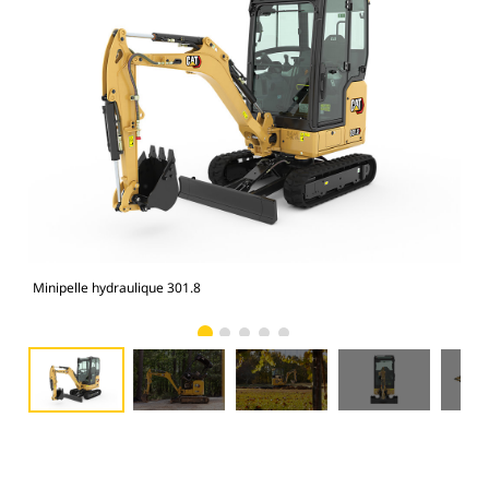
Minipelle hydraulique 301.8
Min