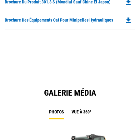
file_download
Do
Brochure Du Produit 301.8 S (mondial Sauf Chine Et Japon)
P
O
file_download
Do
Brochure Des Équipements Cat Pour Minipelles Hydrauliques
in
P
a
O
N
in
Ta
a
N
Ta
GALERIE MÉDIA
PHOTOS
VUE À 360°