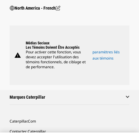
North America - French
Médias Sociaux
Les Témoins Doivent Être Acceptés
Pour activer cette fonction, vous
paramètres liés
warning
devez accepter l'utilisation des
aux témoins
témoins fonctionnels, de ciblage et
de performance.
Marques Caterpillar
Caterpillar.com
Contacter Caterpillar