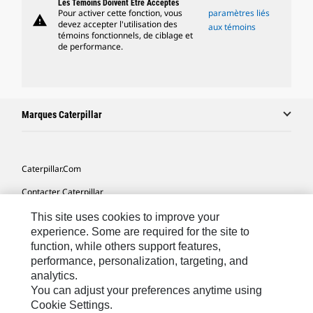
Les Témoins Doivent Être Acceptés
Pour activer cette fonction, vous
paramètres liés
warning
devez accepter l'utilisation des
aux témoins
témoins fonctionnels, de ciblage et
de performance.
Marques Caterpillar
Caterpillar.com
Contacter Caterpillar
Mes Préférences Marketing
This site uses cookies to improve your
experience. Some are required for the site to
Plan Du Site
function, while others support features,
performance, personalization, targeting, and
Cookie Settings
analytics.
Légales
You can adjust your preferences anytime using
Cookie Settings.
Confidentialité