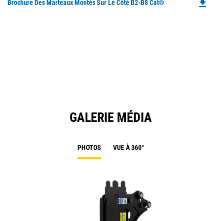
file_download
Do
Brochure Des Marteaux Montés Sur Le Côté B2-B8 Cat®
P
O
in
a
N
Ta
GALERIE MÉDIA
PHOTOS
VUE À 360°