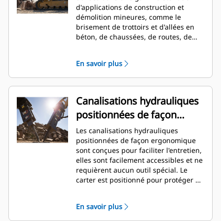
d'applications de construction et
démolition mineures, comme le
brisement de trottoirs et d'allées en
béton, de chaussées, de routes, de
maçonnerie, de préparation et
d'aménagement de site, ainsi que la
En savoir plus
destruction des sols gelés pour les
réparations d'infrastructure réseau.
Canalisations hydrauliques
positionnées de façon
ergonomique
Les canalisations hydrauliques
positionnées de façon ergonomique
sont conçues pour faciliter l'entretien,
elles sont facilement accessibles et ne
requièrent aucun outil spécial. Le
carter est positionné pour protéger de
la force et de la saleté durant un
impact et pour faciliter l'accès de la
En savoir plus
clé. Les canalisations hydrauliques et
la pression de la tête arrière peuvent