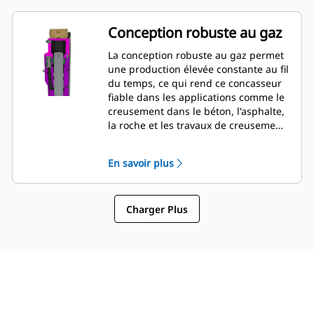
être vérifiées et modifiées pendant le
montage du disjoncteur sur la
Conception robuste au gaz
machine, ce qui permet une
surveillance rapide de l'état du
La conception robuste au gaz permet
disjoncteur.
une production élevée constante au fil
du temps, ce qui rend ce concasseur
fiable dans les applications comme le
creusement dans le béton, l'asphalte,
la roche et les travaux de creusement
légers.
En savoir plus
Charger Plus