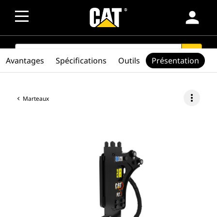
person
SEARCH
search
Avantages
Spécifications
Outils
Présentation
more_vert
Marteaux