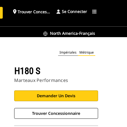
Se Connecter
place
apps
Trouver Concessionnaire
h
North America-Français
Impériales
Métrique
H180 S
Marteaux Performances
Demander Un Devis
Trouver Concessionnaire