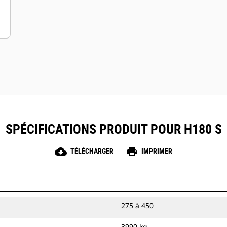
SPÉCIFICATIONS PRODUIT POUR H180 S
cloud_download
print
TÉLÉCHARGER
IMPRIMER
275 à 450
3990 kg