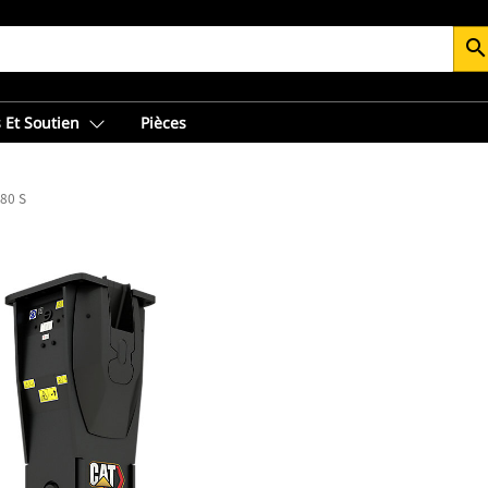
searc
 Et Soutien
Pièces
80 S