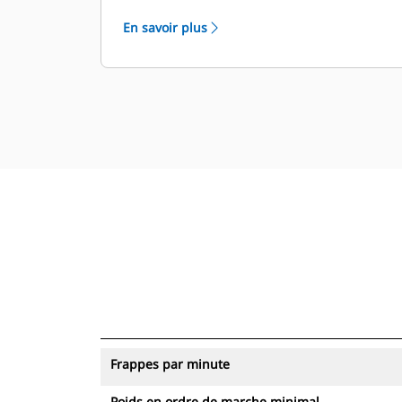
marteaux dotés du système de suivi
En savoir plus
des ressources peuvent être
consultés dans VisionLink®.
Sécurisez vos ressources. Les
marteaux équipés de la fonction de
suivi des ressources envoient une
alerte s'ils quittent les limites de site
faciles à définir.
Frappes par minute
Poids en ordre de marche minimal