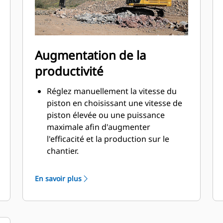
Augmentation de la
productivité
Réglez manuellement la vitesse du
piston en choisissant une vitesse de
piston élevée ou une puissance
maximale afin d'augmenter
l'efficacité et la production sur le
chantier.
Le cycle d'opération alimenté par
huile fournit une puissance
En savoir plus
maximale à chaque frappe et moins
de perte de chaleur.
Les composants hydrauliques
critiques sont protégés contre les