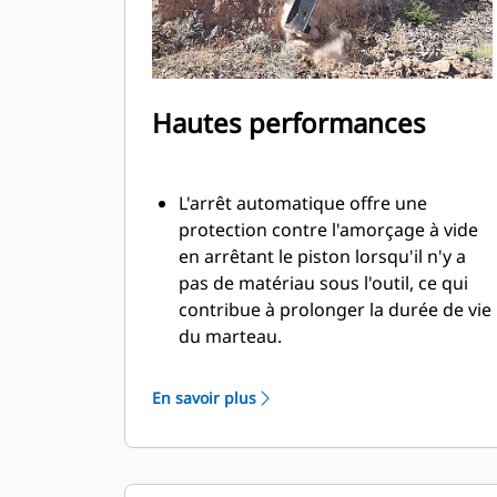
Hautes performances
L'arrêt automatique offre une
protection contre l'amorçage à vide
en arrêtant le piston lorsqu'il n'y a
pas de matériau sous l'outil, ce qui
contribue à prolonger la durée de vie
du marteau.
Le système tampon interne permet
de réduire les vibrations de la
En savoir plus
machine et d'augmenter la
suppression du bruit.
La fonction d'insonorisation équipée
de série vous permet d'utiliser un