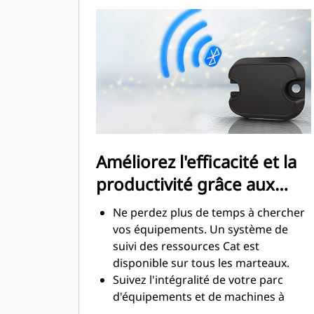
marteau performances sur des
chantiers situés dans des zones
sensibles au bruit, comme les
quartiers ou les hôpitaux où le bruit
est réglementé.
Améliorez l'efficacité et la
productivité grâce aux
technologies intégrées
Ne perdez plus de temps à chercher
vos équipements. Un système de
suivi des ressources Cat est
disponible sur tous les marteaux.
Suivez l'intégralité de votre parc
d'équipements et de machines à
partir d'une seule source. Les