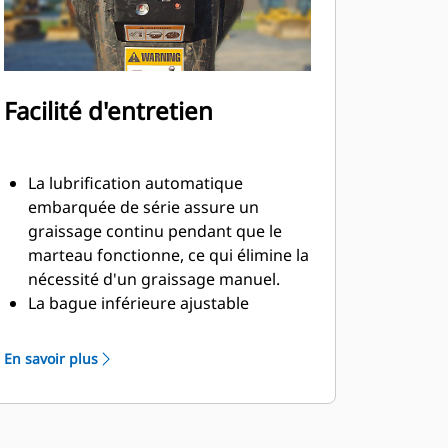
Facilité d'entretien
La lubrification automatique
embarquée de série assure un
graissage continu pendant que le
marteau fonctionne, ce qui élimine la
nécessité d'un graissage manuel.
La bague inférieure ajustable
rotative à 90 degrés et à ajustage
coulissant permet un remplacement
En savoir plus
facile sur le terrain, ce qui permet de
réduire le temps d'entretien et à
prolonger la durée de vie.
La conception est basée sur une