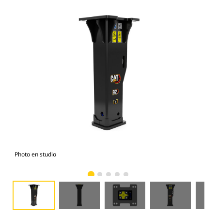
Photo en studio
Vue