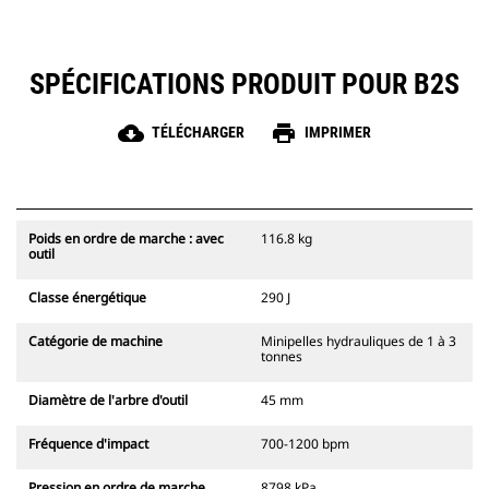
SPÉCIFICATIONS PRODUIT POUR B2S
cloud_download
print
TÉLÉCHARGER
IMPRIMER
Poids en ordre de marche : avec
116.8 kg
outil
Classe énergétique
290 J
Catégorie de machine
Minipelles hydrauliques de 1 à 3
tonnes
Diamètre de l'arbre d'outil
45 mm
Fréquence d'impact
700-1200 bpm
Pression en ordre de marche
8798 kPa