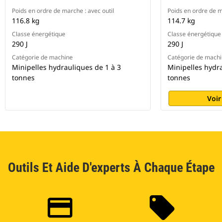
Poids en ordre de marche : avec outil
Poids en ordre de m
116.8 kg
114.7 kg
Classe énergétique
Classe énergétique
290 J
290 J
Catégorie de machine
Catégorie de mach
Minipelles hydrauliques de 1 à 3
Minipelles hydra
tonnes
tonnes
Voir
Outils Et Aide D'experts À Chaque Étape