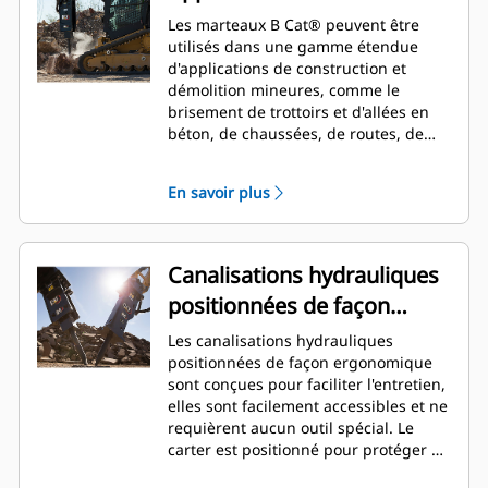
Les marteaux B Cat® peuvent être
utilisés dans une gamme étendue
d'applications de construction et
démolition mineures, comme le
brisement de trottoirs et d'allées en
béton, de chaussées, de routes, de
maçonnerie, de préparation et
d'aménagement de site, ainsi que la
En savoir plus
destruction des sols gelés pour les
réparations d'infrastructure réseau.
Canalisations hydrauliques
positionnées de façon
ergonomique
Les canalisations hydrauliques
positionnées de façon ergonomique
sont conçues pour faciliter l'entretien,
elles sont facilement accessibles et ne
requièrent aucun outil spécial. Le
carter est positionné pour protéger de
la force et de la saleté durant un