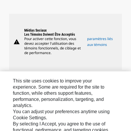
Médias Sociaux
Les Témoins Doivent Être Acceptés
Pour activer cette fonction, vous
paramètres liés
warning
devez accepter l'utilisation des
aux témoins
témoins fonctionnels, de ciblage et
de performance.
This site uses cookies to improve your
Marques Caterpillar
experience. Some are required for the site to
function, while others support features,
performance, personalization, targeting, and
Caterpillar.com
analytics.
You can adjust your preferences anytime using
Contacter Caterpillar
Cookie Settings.
Mes Préférences Marketing
By selecting I Accept, you agree to the use of
functional, performance, and targeting cookies.