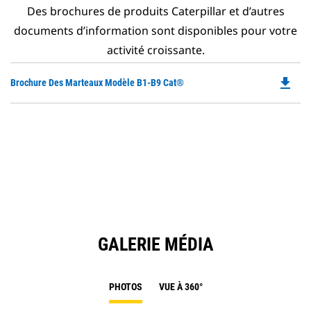
Des brochures de produits Caterpillar et d’autres
documents d’information sont disponibles pour votre
activité croissante.
file_download
Do
Brochure Des Marteaux Modèle B1-B9 Cat®
P
O
in
a
N
Ta
GALERIE MÉDIA
PHOTOS
VUE À 360°