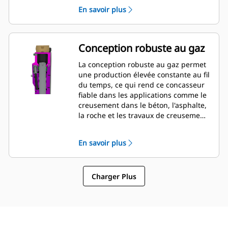
impact et pour faciliter l'accès de la
En savoir plus
clé. Les canalisations hydrauliques et
la pression de la tête arrière peuvent
être vérifiées et modifiées pendant le
montage du disjoncteur sur la
Conception robuste au gaz
machine, ce qui permet une
surveillance rapide de l'état du
La conception robuste au gaz permet
disjoncteur.
une production élevée constante au fil
du temps, ce qui rend ce concasseur
fiable dans les applications comme le
creusement dans le béton, l'asphalte,
la roche et les travaux de creusement
légers.
En savoir plus
Charger Plus