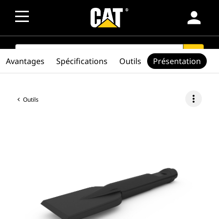
person
SEARCH
search
Avantages
Spécifications
Outils
Présentation
more_vert
Outils